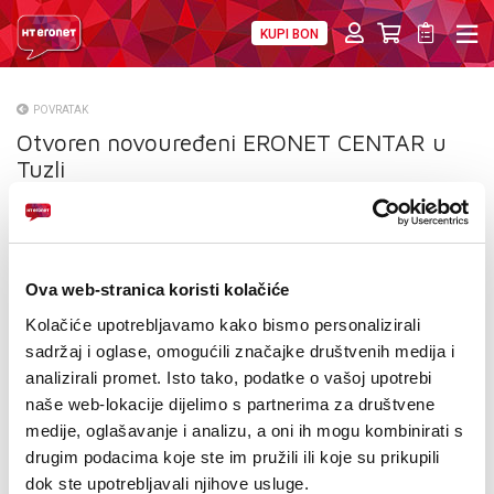
KUPI BON
PRIVATNI
POSLOVNI
DIGITALNA RJEŠENJA
HT ERONET
POVRATAK
Otvoren novouređeni ERONET CENTAR u
O NAMA
Tuzli
PRESS
NATJEČAJI
Ova web-stranica koristi kolačiće
VELEPRODAJA
Kolačiće upotrebljavamo kako bismo personalizirali
KONTAKTI
sadržaj i oglase, omogućili značajke društvenih medija i
analizirali promet. Isto tako, podatke o vašoj upotrebi
MOJ PROFIL
naše web-lokacije dijelimo s partnerima za društvene
medije, oglašavanje i analizu, a oni ih mogu kombinirati s
E-RAČUN
drugim podacima koje ste im pružili ili koje su prikupili
dok ste upotrebljavali njihove usluge.