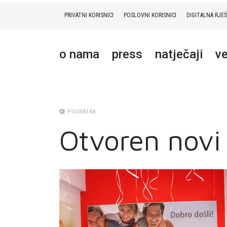
PRIVATNI KORISNICI
POSLOVNI KORISNICI
DIGITALNA RJE
PRIVATNI
POSLOVNI
DIGITALNA RJEŠENJA
HT ERONET
o nama
press
natječaji
ve
O NAMA
PRESS
NATJEČAJI
POVRATAK
Otvoren novi
VELEPRODAJA
KONTAKTI
MOJ PROFIL
E-RAČUN