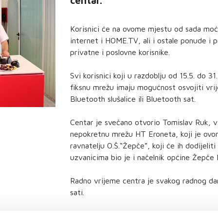
centar.
Korisnici će na ovome mjestu od sada moć
internet i HOME.TV, ali i ostale ponude i p
privatne i poslovne korisnike.
Svi korisnici koji u razdoblju od 15.5. do 31
fiksnu mrežu imaju mogućnost osvojiti vrij
Bluetooth slušalice ili Bluetooth sat.
Centar je svečano otvorio Tomislav Ruk, v.
nepokretnu mrežu HT Eroneta, koji je ovom
ravnatelju O.Š.“Žepče”, koji će ih dodijeli
uzvanicima bio je i načelnik općine Žepč
Radno vrijeme centra je svakog radnog da
sati.