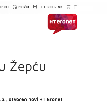
 PROFIL
PODRŠKA
TELEFONSKI IMENIK
 u Žepču
b.b., otvoren novi HT Eronet