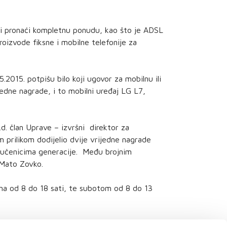
i pronaći kompletnu ponudu, kao što je ADSL
roizvode fiksne i mobilne telefonije za
.5.2015. potpišu bilo koji ugovor za mobilnu ili
edne nagrade, i to mobilni uređaj LG L7,
d. član Uprave – izvršni direktor za
 prilikom dodijelio dvije vrijedne nagrade
ti učenicima generacije. Među brojnim
e Mato Zovko.
na od 8 do 18 sati, te subotom od 8 do 13