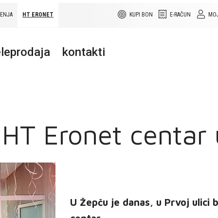
ŠENJA
HT ERONET
KUPI BON
E-RAČUN
MOJ
leprodaja
kontakti
 HT Eronet centar
U Žepču je danas, u Prvoj ulici 