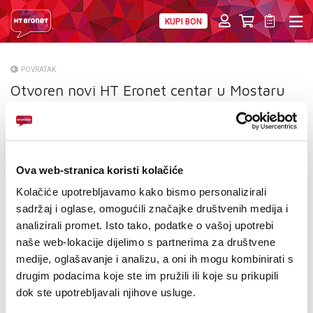
KUPI BON
PRIVATNI
POSLOVNI
DIGITALNA RJEŠENJA
HT ERONET
POVRATAK
Otvoren novi HT Eronet centar u Mostaru
O NAMA
PRESS
NATJEČAJI
Ova web-stranica koristi kolačiće
VELEPRODAJA
Kolačiće upotrebljavamo kako bismo personalizirali
sadržaj i oglase, omogućili značajke društvenih medija i
KONTAKTI
analizirali promet. Isto tako, podatke o vašoj upotrebi
naše web-lokacije dijelimo s partnerima za društvene
MOJ PROFIL
medije, oglašavanje i analizu, a oni ih mogu kombinirati s
drugim podacima koje ste im pružili ili koje su prikupili
E-RAČUN
dok ste upotrebljavali njihove usluge.