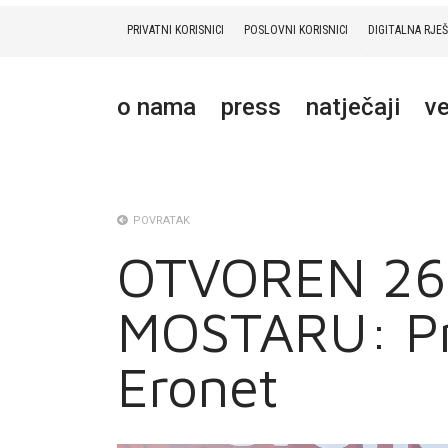
PRIVATNI KORISNICI
POSLOVNI KORISNICI
DIGITALNA RJE
PRIVATNI
POSLOVNI
DIGITALNA RJEŠENJA
HT ERONET
o nama
press
natječaji
ve
O NAMA
PRESS
NATJEČAJI
POVRATAK
OTVOREN 26
VELEPRODAJA
MOSTARU: Pre
KONTAKTI
MOJ PROFIL
Eronet
E-RAČUN