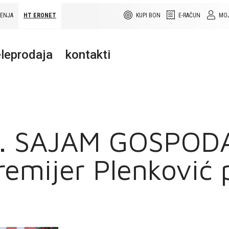
ŠENJA
HT ERONET
KUPI BON
E-RAČUN
MOJ
leprodaja
kontakti
. SAJAM GOSPOD
mijer Plenković p