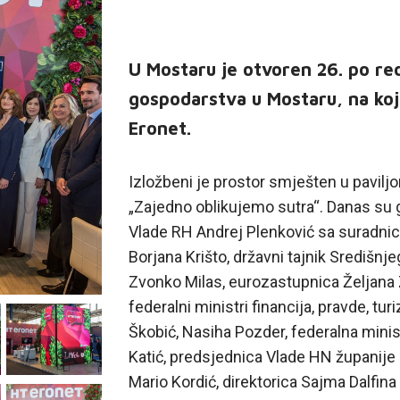
U Mostaru je otvoren 26. po r
gospodarstva u Mostaru, na koj
Eronet.
Izložbeni je prostor smješten u pavil
„Zajedno oblikujemo sutra“. Danas su ga
Vlade RH Andrej Plenković sa suradnici
Borjana Krišto, državni tajnik Središn
Zvonko Milas, eurozastupnica Željana 
federalni ministri financija, pravde, tur
Škobić, Nasiha Pozder, federalna minis
Katić, predsjednica Vlade HN županije
Mario Kordić, direktorica Sajma Dalfin