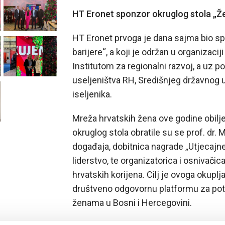
HT Eronet sponzor okruglog stola „Že
HT Eronet prvoga je dana sajma bio sp
barijere“, a koji je održan u organizaci
Institutom za regionalni razvoj, a uz p
useljeništva RH, Središnjeg državnog 
iseljenika.
Mreža hrvatskih žena ove godine obilje
okruglog stola obratile su se prof. dr. 
događaja, dobitnica nagrade „Utjecajne
liderstvo, te organizatorica i osnivač
hrvatskih korijena. Cilj je ovoga okuplja
društveno odgovornu platformu za po
ženama u Bosni i Hercegovini.