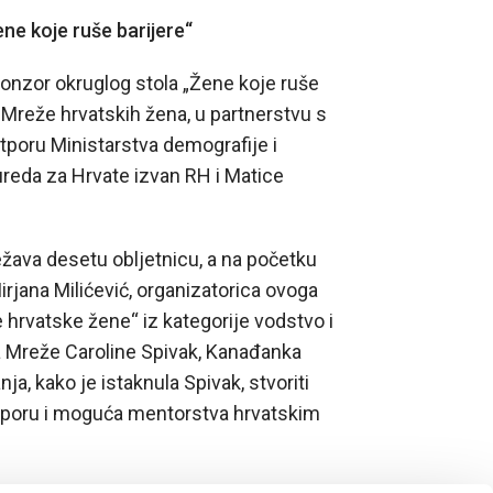
ne koje ruše barijere“
onzor okruglog stola „Žene koje ruše
ji Mreže hrvatskih žena, u partnerstvu s
otporu Ministarstva demografije i
ureda za Hrvate izvan RH i Matice
žava desetu obljetnicu, a na početku
Mirjana Milićević, organizatorica ovoga
 hrvatske žene“ iz kategorije vodstvo i
ica Mreže Caroline Spivak, Kanađanka
nja, kako je istaknula Spivak, stvoriti
tporu i moguća mentorstva hrvatskim