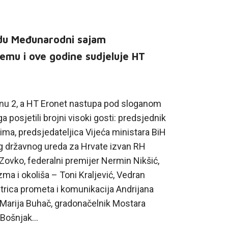
edu Međunarodni sajam
emu i ove godine sudjeluje HT
jonu 2, a HT Eronet nastupa pod sloganom
 posjetili brojni visoki gosti: predsjednik
ma, predsjedateljica Vijeća ministara BiH
jeg državnog ureda za Hrvate izvan RH
Zovko, federalni premijer Nermin Nikšić,
izma i okoliša – Toni Kraljević, Vedran
trica prometa i komunikacija Andrijana
 Marija Buhač, gradonačelnik Mostara
a Bošnjak…