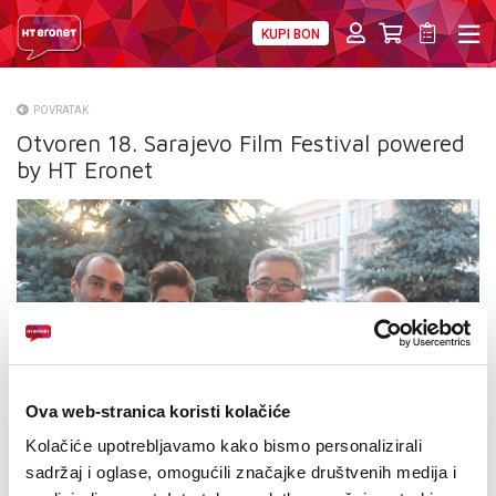
KUPI BON
PRIVATNI
POSLOVNI
DIGITALNA RJEŠENJA
HT ERONET
POVRATAK
Otvoren 18. Sarajevo Film Festival powered
O NAMA
by HT Eronet
PRESS
NATJEČAJI
VELEPRODAJA
KONTAKTI
MOJ PROFIL
Ova web-stranica koristi kolačiće
Kolačiće upotrebljavamo kako bismo personalizirali
E-RAČUN
sadržaj i oglase, omogućili značajke društvenih medija i