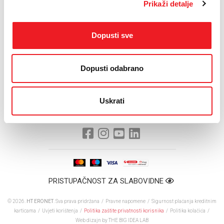
Prikaži detalje
Mediteran Film Festivala u Širokom Brijegu i niz drugim filmskih
manifestacija, a ove smo godine podržali i Festival animiranog
filma u Neumu“, istaknuo je Prlić.
Dopusti sve
Čestitavši svima koji su radili na organizaciji Festivala, proglasio je
18. Sarajevo Film Festival otvorenim.
Dopusti odabrano
Uskrati
PRISTUPAČNOST ZA SLABOVIDNE
© 2026.
HT ERONET
. Sva prava pridržana /
Pravne napomene
/
Sigurnost plaćanja kreditnim
karticama
/
Uvjeti korištenja
/
Politika zaštite privatnosti korisnika
/
Politika kolačića
/
Web dizajn
by THE BIG IDEA LAB