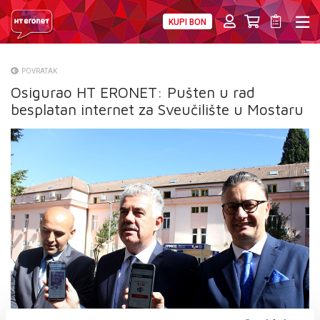
KUPI BON
PRIVATNI
POSLOVNI
DIGITALNA RJEŠENJA
HT ERONET
POVRATAK
Osigurao HT ERONET: Pušten u rad
O NAMA
besplatan internet za Sveučilište u Mostaru
PRESS
NATJEČAJI
VELEPRODAJA
KONTAKTI
MOJ PROFIL
E-RAČUN