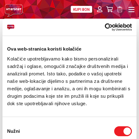
KUPI BON
PRIVATNI
POSLOVNI
DIGITALNA RJEŠENJA
HT ERONET
POVRATAK
Oprez s pozivima koji imaju predbroj +882
O NAMA
Ova web-stranica koristi kolačiće
PRESS
Kolačiće upotrebljavamo kako bismo personalizirali
sadržaj i oglase, omogućili značajke društvenih medija i
NATJEČAJI
analizirali promet. Isto tako, podatke o vašoj upotrebi
naše web-lokacije dijelimo s partnerima za društvene
VELEPRODAJA
medije, oglašavanje i analizu, a oni ih mogu kombinirati s
drugim podacima koje ste im pružili ili koje su prikupili
KONTAKTI
dok ste upotrebljavali njihove usluge.
MOJ PROFIL
Odabir
E-RAČUN
Nužni
pristanka