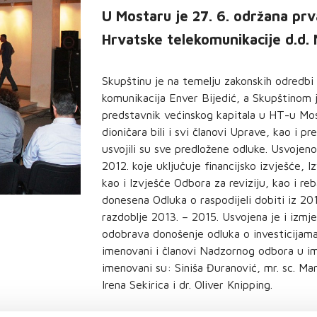
U Mostaru je 27. 6. održana pr
Hrvatske telekomunikacije d.d. 
Skupštinu je na temelju zakonskih odredbi 
komunikacija Enver Bijedić, a Skupštinom
predstavnik većinskog kapitala u HT-u Mos
dioničara bili i svi članovi Uprave, kao i p
usvojili su sve predložene odluke. Usvojen
2012. koje uključuje financijsko izvješće,
kao i Izvješće Odbora za reviziju, kao i re
donesena Odluka o raspodijeli dobiti iz 20
razdoblje 2013. – 2015. Usvojena je i izm
odobrava donošenje odluka o investicijama 
imenovani i članovi Nadzornog odbora u i
imenovani su: Siniša Đuranović, mr. sc. Ma
Irena Sekirica i dr. Oliver Knipping.