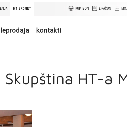
ŠENJA
HT ERONET
KUPI BON
E-RAČUN
MOJ
leprodaja
kontakti
 Skupština HT-a M