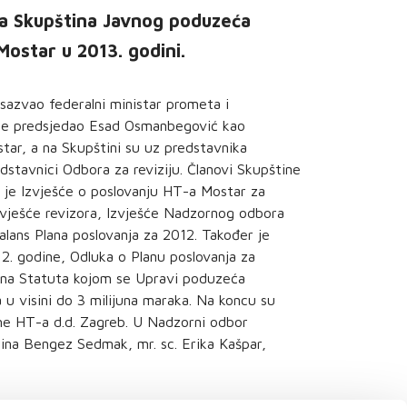
va Skupština Javnog poduzeća
Mostar u 2013. godini.
sazvao federalni ministar prometa i
 je predsjedao Esad Osmanbegović kao
tar, a na Skupštini su uz predstavnika
redstavnici Odbora za reviziju. Članovi Skupštine
o je Izvješće o poslovanju HT-a Mostar za
 Izvješće revizora, Izvješće Nadzornog odbora
balans Plana poslovanja za 2012. Također je
12. godine, Odluka o Planu poslovanja za
jena Statuta kojom se Upravi poduzeća
u visini do 3 milijuna maraka. Na koncu su
me HT-a d.d. Zagreb. U Nadzorni odbor
rina Bengez Sedmak, mr. sc. Erika Kašpar,