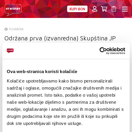
KUPI BON
PRIVATNI
POSLOVNI
DIGITALNA RJEŠENJA
HT ERONET
POVRATAK
Održana prva (izvanredna) Skupština JP
O NAMA
Hrvatske telekomunikacije d.d. Mostar
PRESS
NATJEČAJI
Ova web-stranica koristi kolačiće
VELEPRODAJA
Kolačiće upotrebljavamo kako bismo personalizirali
sadržaj i oglase, omogućili značajke društvenih medija i
KONTAKTI
analizirali promet. Isto tako, podatke o vašoj upotrebi
naše web-lokacije dijelimo s partnerima za društvene
MOJ PROFIL
medije, oglašavanje i analizu, a oni ih mogu kombinirati s
drugim podacima koje ste im pružili ili koje su prikupili
E-RAČUN
dok ste upotrebljavali njihove usluge.