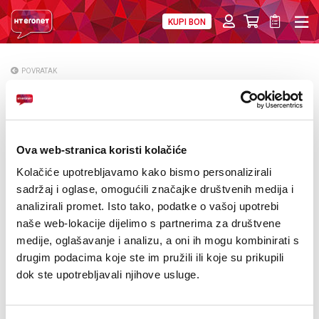
KUPI BON
PRIVATNI
POSLOVNI
DIGITALNA RJEŠENJA
HT ERONET
POVRATAK
Održana konstituirajuća sjednica
O NAMA
Nadzornog odbora HT-a Mostar
PRESS
Ova web-stranica koristi kolačiće
NATJEČAJI
Kolačiće upotrebljavamo kako bismo personalizirali
VELEPRODAJA
sadržaj i oglase, omogućili značajke društvenih medija i
analizirali promet. Isto tako, podatke o vašoj upotrebi
KONTAKTI
naše web-lokacije dijelimo s partnerima za društvene
medije, oglašavanje i analizu, a oni ih mogu kombinirati s
MOJ PROFIL
drugim podacima koje ste im pružili ili koje su prikupili
dok ste upotrebljavali njihove usluge.
E-RAČUN