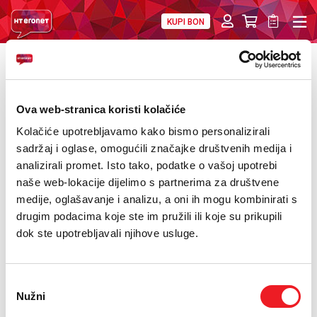
KUPI BON
PRIVATNI
POSLOVNI
DIGITALNA RJEŠENJA
HT ERONET
POVRATAK
Održana 4. (izvanredna) Skupština JP HT
O NAMA
d.d. Mostar
Ova web-stranica koristi kolačiće
PRESS
Kolačiće upotrebljavamo kako bismo personalizirali
15.07.2021.
sadržaj i oglase, omogućili značajke društvenih medija i
NATJEČAJI
U Mostaru je održana 4. (izvanredna) Skupština JP HT d.d.
analizirali promet. Isto tako, podatke o vašoj upotrebi
Mostar.
naše web-lokacije dijelimo s partnerima za društvene
VELEPRODAJA
medije, oglašavanje i analizu, a oni ih mogu kombinirati s
Na Skupštini su usvojene sljedeće odluke:
drugim podacima koje ste im pružili ili koje su prikupili
KONTAKTI
1. SD-1-4-3/21 Odluka o razrješenju vršitelja dužnosti članova
dok ste upotrebljavali njihove usluge.
Nadzornog odbora JP Hrvatske telekomunikacije d.d. Mostar
ispred državnog kapitala i vršitelja dužnosti članova Nadzornog
MOJ PROFIL
odbora ispred Hrvatskog Telekoma d.d.;
Odabir
E-RAČUN
2. SD-1-4-4/21 Odluka o imenovanju članova Nadzornog odbora
Nužni
pristanka
JP Hrvatske telekomunikacije d. d. Mostar ispred državnog
kapitala i ispred HT-a d.d. Zagreb, na razdoblje od četiri (4) godine,