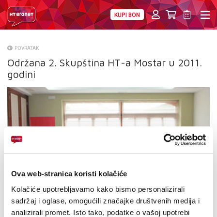
KUPI BON
PRIVATNI
POSLOVNI
DIGITALNA RJEŠENJA
HT ERONET
POVRATAK
Održana 2. Skupština HT-a Mostar u 2011.
O NAMA
godini
PRESS
NATJEČAJI
VELEPRODAJA
KONTAKTI
Ova web-stranica koristi kolačiće
MOJ PROFIL
Kolačiće upotrebljavamo kako bismo personalizirali
E-RAČUN
sadržaj i oglase, omogućili značajke društvenih medija i
analizirali promet. Isto tako, podatke o vašoj upotrebi