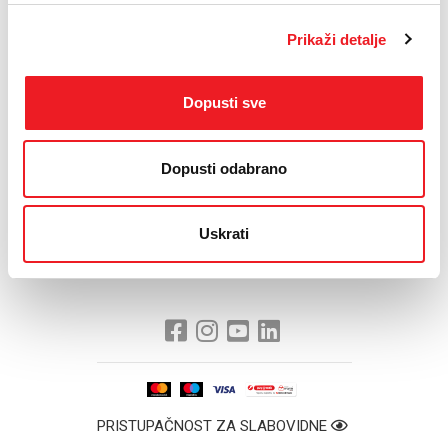
1. Dr. Davor Tomić,
2. Bojan Domić,
Prikaži detalje
3. Mirsad Brekalo,
4. Suzana Petrović,
5. Tihomir Čelan,
Dopusti sve
6. Dr. Gordan Galić.
Kako je istaknuo predsjednik Skupštine Esad
Dopusti odabrano
Osmanbegović, natječajna procedura za nove članove
Nadzornog odbora JP HT d.d. Mostar u ime državnog
kapitala, završena je 30.12.2015., a u tijeku je evaluacija
Uskrati
pristiglih prijava.
PRISTUPAČNOST ZA SLABOVIDNE