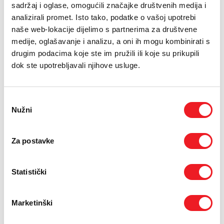
PODRŠKA
sadržaj i oglase, omogućili značajke društvenih medija i
11.01.2016.
analizirali promet. Isto tako, podatke o vašoj upotrebi
TELEFONSKI IMENIK
naše web-lokacije dijelimo s partnerima za društvene
U Hrvatskome domu Hercega Stjepana Kosače održana je
medije, oglašavanje i analizu, a oni ih mogu kombinirati s
1. Skupština JP Hrvatske telekomunikacije d.d. Mostar u
drugim podacima koje ste im pružili ili koje su prikupili
2016. godini.
dok ste upotrebljavali njihove usluge.
Nakon izbora radnih tijela Skupštine, donesena je Odluka o
razrješenju dužnosti članova Nadzornog odbora JP
Hrvatske telekomunikacije d.d. Mostar u ime državnog
Odabir
Nužni
kapitala, zbog gubitka povjerenja.
pristanka
Potom je donesena Odluka o imenovanju vršitelja dužnosti
Za postavke
– članova Nadzornog odbora JP Hrvatske
telekomunikacije d.d. Mostar u ime državnog kapitala, na
razdoblje do najviše tri mjeseca, odnosno do okončanja
Statistički
natječajne procedure.
Jednoglasnom odlukom, za v.d. članova Nadzornog odbora
Marketinški
JP Hrvatske telekomunikacije d.d. Mostar, u ime državnog
kapitala, imenovani su: