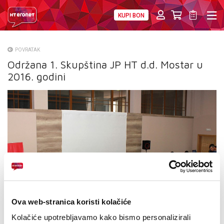
KUPI BON
PRIVATNI
POSLOVNI
DIGITALNA RJEŠENJA
HT ERONET
POVRATAK
Održana 1. Skupština JP HT d.d. Mostar u
O NAMA
2016. godini
PRESS
NATJEČAJI
VELEPRODAJA
KONTAKTI
MOJ PROFIL
Ova web-stranica koristi kolačiće
E-RAČUN
Kolačiće upotrebljavamo kako bismo personalizirali