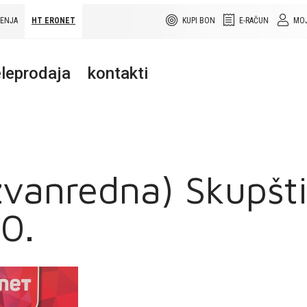
ŠENJA
HT ERONET
KUPI BON
E-RAČUN
MOJ
leprodaja
kontakti
zvanredna) Skupšt
0.