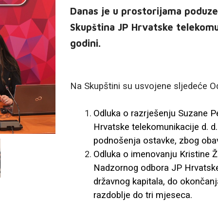
Danas je u prostorijama poduze
Skupština JP Hrvatske telekomun
godini.
Na Skupštini su usvojene sljedeće O
Odluka o razrješenju Suzane P
Hrvatske telekomunikacije d. d.
podnošenja ostavke, zbog obav
Odluka o imenovanju Kristine Žul
Nadzornog odbora JP Hrvatske 
državnog kapitala, do okončanj
razdoblje do tri mjeseca.