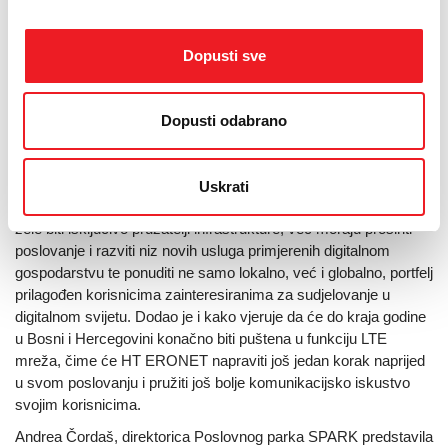
planiranja, Hrvatske turističke zajednice potvrdio je izrazito
snažan utjecaj ICT-a na turizam, gdje je internet danas
Dopusti sve
najutjecajniji medij od planiranja putovanja do prenošenja
vlastitih iskustava s putovanja. Ne treba, međutim zaboraviti ni
ostale sudionike u ovom procesu, pa je TZ uz aplikacije
Dopusti odabrano
zanimljive turistima razvila i sustav eVisitor koji funkcionalno
povezuje sve turističke zajednice u RH
Član Uprave i izvršni direktor za pokretnu mrežu
HT ERONETA
Uskrati
Goran Kraljević
istaknuo je kako operatori više ne mogu i ne
žele biti isključivo pružatelji infrastrukture, već moraju proširiti
poslovanje i razviti niz novih usluga primjerenih digitalnom
gospodarstvu te ponuditi ne samo lokalno, već i globalno, portfelj
prilagođen korisnicima zainteresiranima za sudjelovanje u
digitalnom svijetu. Dodao je i kako vjeruje da će do kraja godine
u Bosni i Hercegovini konačno biti puštena u funkciju LTE
mreža, čime će HT ERONET napraviti još jedan korak naprijed
u svom poslovanju i pružiti još bolje komunikacijsko iskustvo
svojim korisnicima.
Andrea Čordaš, direktorica Poslovnog parka SPARK predstavila