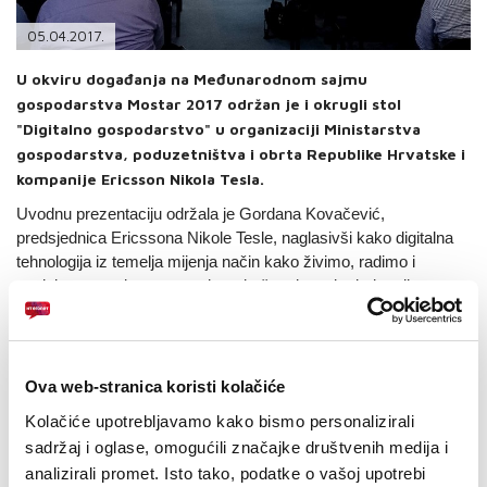
PODRŠKA
05.04.2017.
TELEFONSKI IMENIK
U okviru događanja na Međunarodnom sajmu
gospodarstva Mostar 2017 održan je i okrugli stol
"Digitalno gospodarstvo" u organizaciji Ministarstva
gospodarstva, poduzetništva i obrta Republike Hrvatske i
kompanije Ericsson Nikola Tesla.
Uvodnu prezentaciju održala je Gordana Kovačević,
predsjednica Ericssona Nikole Tesle, naglasivši kako digitalna
tehnologija iz temelja mijenja način kako živimo, radimo i
poslujemo u svim segmentima društva i u svim industrijama.
Kao primjere kojima kompanija realizira svoju strategiju
umreženog društva te tako utječe na široki spektar
transformacijskih procesa, istaknula je informatizaciju
zdravstvenog sustava RH, koja je po kvaliteti prepoznata i na
Ova web-stranica koristi kolačiće
svjetskoj razini te uvođenje zajedničkog informacijskog sustava
Kolačiće upotrebljavamo kako bismo personalizirali
zemljišnih knjiga i katastra na području cijele Hrvatske.
sadržaj i oglase, omogućili značajke društvenih medija i
Mario Antonić, državni tajnik u Ministarstvu gospodarstva,
analizirali promet. Isto tako, podatke o vašoj upotrebi