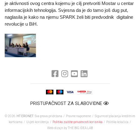
je aktivnosti ovog centra kojemu je cilj pretvoriti Mostar u centar
informacijskih tehnologija. Svjesna da je do tamo još dug put,
naglasila je kako na njemu SPARK želi biti predvodnik digitalne
revolucije u BiH.
PRISTUPAČNOST ZA SLABOVIDNE
© 2026.
HT ERONET
. Sva prava pridržana /
Pravne napomene
/
Sigurnost plaćanja kreditnim
karticama
/
Uvjeti korištenja
/
Politika zaštite privatnosti korisnika
/
Politika kolačića
/
Web dizajn
by THE BIG IDEA LAB