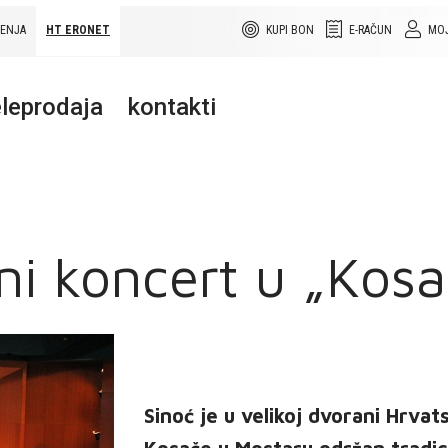
ŠENJA
HT ERONET
KUPI BON
E-RAČUN
MOJ
leprodaja
kontakti
i koncert u „Kosa
Sinoć je u velikoj dvorani Hrv