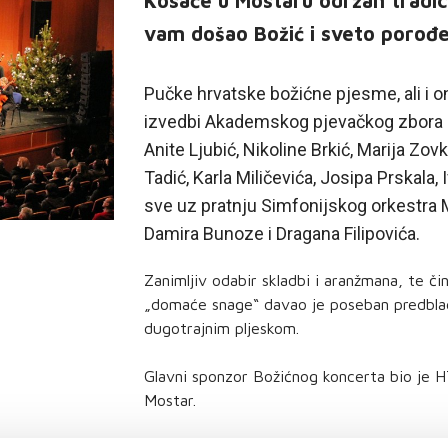
Kosače u Mostaru održan tradici
vam došao Božić i sveto porođen
Pučke hrvatske božićne pjesme, ali i 
izvedbi Akademskog pjevačkog zbora Pro
Anite Ljubić, Nikoline Brkić, Marija Zov
Tadić, Karla Miličevića, Josipa Prskala, 
sve uz pratnju Simfonijskog orkestra 
Damira Bunoze i Dragana Filipovića.
Zanimljiv odabir skladbi i aranžmana, te či
„domaće snage“ davao je poseban predblagd
dugotrajnim pljeskom.
Glavni sponzor Božićnog koncerta bio je H
Mostar.