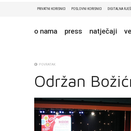
PRIVATNI KORISNICI
POSLOVNI KORISNICI
DIGITALNA RJE
PRIVATNI
POSLOVNI
DIGITALNA RJEŠENJA
HT ERONET
o nama
press
natječaji
ve
O NAMA
PRESS
NATJEČAJI
POVRATAK
Održan Božićn
VELEPRODAJA
KONTAKTI
MOJ PROFIL
E-RAČUN