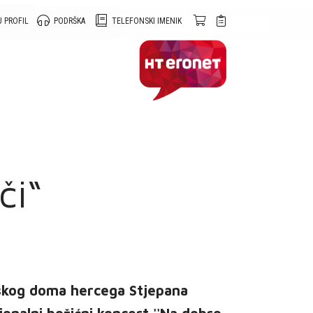
 PROFIL
PODRŠKA
TELEFONSKI IMENIK
či“
atskog doma hercega Stjepana