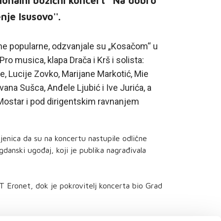
onalni božićni koncert ''Na dobro
je Isusovo''.
one popularne, odzvanjale su „Kosačom“ u
 musica, klapa Drača i Krš i solista:
ke, Lucije Zovko, Marijane Markotić, Mie
Ivana Sušca, Anđele Ljubić i Ive Jurića, a
Mostar i pod dirigentskim ravnanjem
njenica da su na koncertu nastupile odlične
anski ugođaj, koji je publika nagrađivala
T Eronet, dok je pokrovitelj koncerta bio Grad