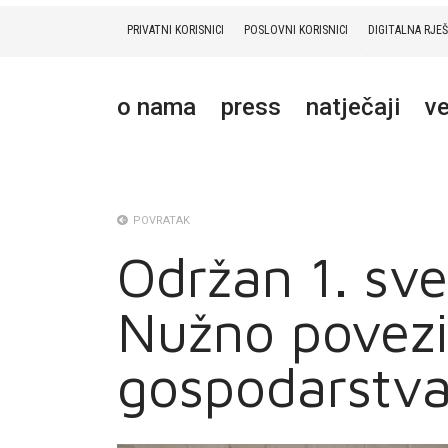
PRIVATNI KORISNICI
POSLOVNI KORISNICI
DIGITALNA RJE
PRIVATNI
POSLOVNI
DIGITALNA RJEŠENJA
HT ERONET
o nama
press
natječaji
ve
O NAMA
PRESS
NATJEČAJI
POVRATAK
Održan 1. sve
VELEPRODAJA
Nužno poveziv
KONTAKTI
MOJ PROFIL
gospodarstv
E-RAČUN