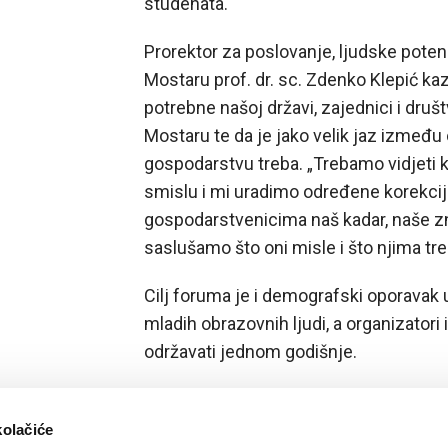
studenata.
Prorektor za poslovanje, ljudske potenc
Mostaru prof. dr. sc. Zdenko Klepić k
potrebne našoj državi, zajednici i druš
Mostaru te da je jako velik jaz između o
gospodarstvu treba. „Trebamo vidjeti k
smislu i mi uradimo određene korekci
gospodarstvenicima naš kadar, naše z
saslušamo što oni misle i što njima treb
Cilj foruma je i demografski oporava
mladih obrazovnih ljudi, a organizatori
održavati jednom godišnje.
kolačiće