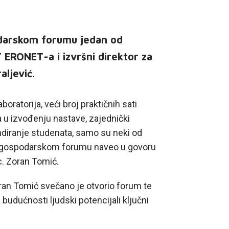
darskom forumu jedan od
T ERONET-a i izvršni direktor za
aljević.
boratorija, veći broj praktičnih sati
 u izvođenju nastave, zajednički
endiranje studenata, samo su neki od
om gospodarskom forumu naveo u govoru
sc. Zoran Tomić.
oran Tomić svečano je otvorio forum te
 budućnosti ljudski potencijali ključni