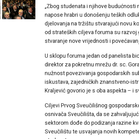
„Zbog studenata i njihove budućnosti m
napose hrabri u donošenju teških odl
djelovanja na tržištu stvarajući novu k
od strateških ciljeva foruma su razvoj
stvaranje nove vrijednosti i povećavan
U sklopu foruma jedan od panelista bio
direktor za pokretnu mrežu dr. sc. Gora
nužnost povezivanja gospodarskih sub
iskustava, zajedničkih znanstveno-istr
Kraljević govorio je s oba aspekta – i 
Ciljevi Prvog Sveučilišnog gospodarsk
osnivača Sveučilišta, da se zahvaljuj
sektorom dođe do podizanja razine kval
Sveučilištu te usvajanja novih kompeten