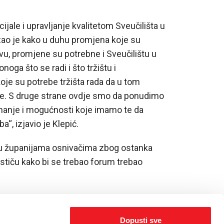
ijale i upravljanje kvalitetom Sveučilišta u
azao je kako u duhu promjena koje su
tvu, promjene su potrebne i Sveučilištu u
noga što se radi i što tržištu i
oje su potrebe tržišta rada da u tom
je. S druge strane ovdje smo da ponudimo
nanje i mogućnosti koje imamo te da
a“, izjavio je Klepić.
k u županijama osnivačima zbog ostanka
 ističu kako bi se trebao forum trebao
Dopusti sve