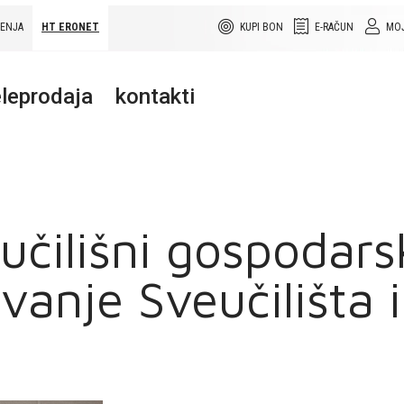
ŠENJA
HT ERONET
KUPI BON
E-RAČUN
MOJ
leprodaja
kontakti
učilišni gospodars
anje Sveučilišta i
a