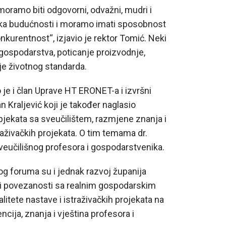
oramo biti odgovorni, odvažni, mudri i
uka budućnosti i moramo imati sposobnost
onkurentnost“, izjavio je rektor Tomić. Neki
 gospodarstva, poticanje proizvodnje,
je životnog standarda.
 je i član Uprave HT ERONET-a i izvršni
n Kraljević koji je također naglasio
jekata sa sveučilištem, razmjene znanja i
aživačkih projekata. O tim temama dr.
sveučilišnog profesora i gospodarstvenika.
og foruma su i jednak razvoj županija
ući povezanosti sa realnim gospodarskim
itete nastave i istraživačkih projekata na
cija, znanja i vještina profesora i