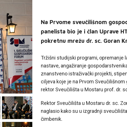
Na Prvome sveučilišnom gospo
panelista bio je i član Uprave H
pokretnu mrežu dr. sc. Goran Kr
Tržišni studijski programi, opremanje la
nastave, angažiranje gospodarstvenika
znanstveno istraživački projekti, stip
ciljeva koje je na Prvom Sveučilišn
rektor Sveučilišta u Mostaru prof. dr. 
Rektor Sveučilišta u Mostaru dr. sc. Z
naglasio kako su u izgradnji sveučilišta
čimbenik.