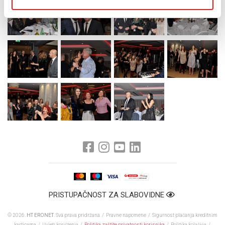
PRISTUPAČNOST ZA SLABOVIDNE
© 2026.
HT ERONET
. Sva prava pridržana /
Pravne napomene
/
Sigurnost plaćanja kreditnim
karticama
/
Uvjeti korištenja
/
Politika zaštite privatnosti korisnika
/
Politika kolačića
/