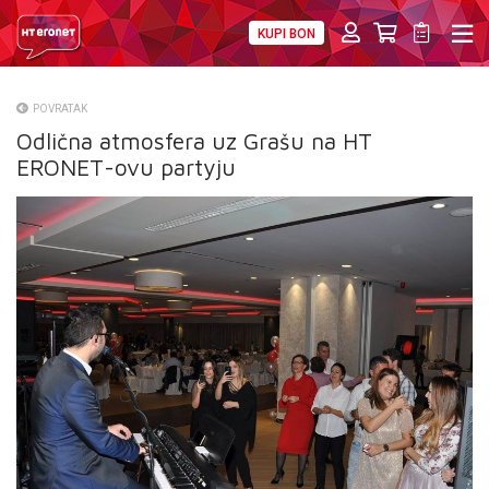
KUPI BON
PRIVATNI
POSLOVNI
DIGITALNA RJEŠENJA
HT ERONET
POVRATAK
Odlična atmosfera uz Grašu na HT
O NAMA
ERONET-ovu partyju
PRESS
NATJEČAJI
VELEPRODAJA
KONTAKTI
MOJ PROFIL
E-RAČUN