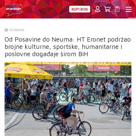
KUPI BON
PRIVATNI
POSLOVNI
DIGITALNA RJEŠENJA
HT ERONET
POVRATAK
Od Posavine do Neuma: HT Eronet podržao
O NAMA
brojne kulturne, sportske, humanitarne i
PRESS
poslovne događaje širom BiH
NATJEČAJI
VELEPRODAJA
KONTAKTI
MOJ PROFIL
E-RAČUN