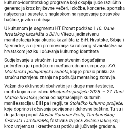
kulturno-identitetskog programa koji okuplja ljude različitih
generacija kroz književne večeri, izložbe, koncerte, sportska
natjecanja i susrete, s naglaskom na njegovanje posavske
baštine, jezika i običaja.
U kulturnom je segmentu HT Eronet podržao i
10. Dane
hrvatskog kazališta u BiH
u Vitezu, jedinstvenu
manifestaciju koja okuplja kazališta iz BiH, Hrvatske, Srbije i
Njemačke, s ciljem promoviranja kazališnog stvaralaštva na
hrvatskom jeziku i očuvanja kulturnog identiteta.
Sudjelovanje u stručnim i znanstvenim događajima
potvrđeno je i podrškom međunarodnom simpoziju
XXI.
Mostarska psihijatrijska subota
, koji je pružio priliku za
stručnu razmjenu znanja na području mentalnog zdravlja.
Važan dio aktivnosti obuhvatio je i druge manifestacije,
među kojima se ističu
Mostarsko proljeće 2025. – 27. Dani
Matice hrvatske
, jedna od najznačajnijih kulturnih
manifestacija u BiH pa i regiji, te
Stolačko kulturno proljeće
,
koje doprinosi očuvanju povijesne i duhovne baštine. Tu su i
događanja poput
Mostar Summer Festa, Tamburaškog
festivala TamburaMo
, festivala cvijeća
Svilene latice,
koji
kroz umjetnost i kreativnost potiču uključivanje građana,