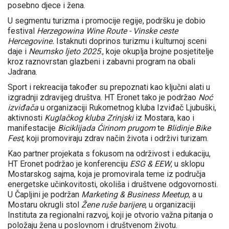
posebno djece i žena.
U segmentu turizma i promocije regije, podršku je dobio
festival
Herzegowina Wine Route - Vinske ceste
Hercegovine.
Istaknuti doprinos turizmu i kulturnoj sceni
daje i
Neumsko ljeto 2025
., koje okuplja brojne posjetitelje
kroz raznovrstan glazbeni i zabavni program na obali
Jadrana.
Sport i rekreacija također su prepoznati kao ključni alati u
izgradnji zdravijeg društva. HT Eronet tako je podržao
Noć
izviđača
u organizaciji Rukometnog kluba Izviđač Ljubuški,
aktivnosti
Kuglačkog kluba Zrinjski
iz Mostara, kao i
manifestacije
Biciklijada Ćirinom prugom
te
Blidinje Bike
Fest
, koji promoviraju zdrav način života i održivi turizam.
Kao partner projekata s fokusom na održivost i edukaciju,
HT Eronet podržao je konferenciju
ESG & EEW
, u sklopu
Mostarskog sajma, koja je promovirala teme iz područja
energetske učinkovitosti, okoliša i društvene odgovornosti.
U Čapljini je podržan
Marketing & Business Meetup
, a u
Mostaru okrugli stol
Žene ruše barijere
, u organizaciji
Instituta za regionalni razvoj, koji je otvorio važna pitanja o
položaju žena u poslovnom i društvenom životu.