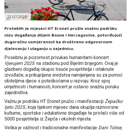
PODRŠKA
TELEFONSKI IMENIK
22.07.2025.
Proteklih je mjeseci HT Eronet pružio snažnu podršku
nizu događanja diljem Bosne i Hercegovine, potvrđujući
dugoročnu usmjerenost ka društveno odgovornom
djelovanju i ulaganju u zajednicu.
Posebnu je pozornost privukao humanitarni koncert
Vjerujem 2025
. na stadionu pod Bijelim brijegom. Ovaj je
glazbeni događaj okupio tisuće posjetitelja i istaknute
izvođače, a prikupljena sredstva namijenjena su za pomoć
obiteljima djece s poteškoćama u razvoju. Kroz spoj
umjetnosti i humanosti, koncert je ostavio snažnu poruku
zajedništva.
Važnu je podršku HT Eronet pružio i manifestaciji
Žepačko
ljeto 2025
., koja tijekom mjesec dana okuplja raznovrsne
kulturne, sportske i edukativne događaje te privlači više od
5000 posjetitelja iz Žepča i okolnih mjesta.
Velika je važnost i tradicionalne manifestacije
Dani Tolise
,