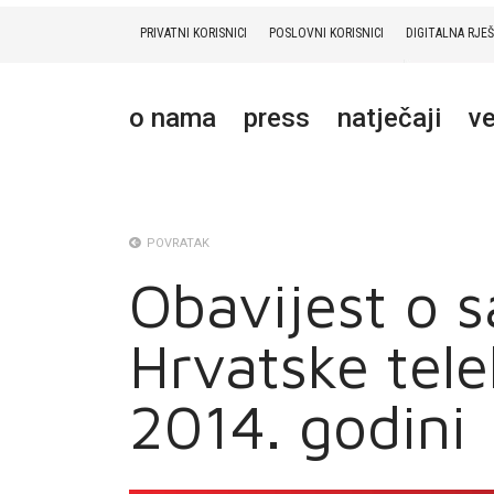
PRIVATNI KORISNICI
POSLOVNI KORISNICI
DIGITALNA RJE
PRIVATNI
POSLOVNI
DIGITALNA RJEŠENJA
HT ERONET
o nama
press
natječaji
ve
O NAMA
PRESS
NATJEČAJI
POVRATAK
Obavijest o s
VELEPRODAJA
Hrvatske tele
KONTAKTI
MOJ PROFIL
2014. godini
E-RAČUN