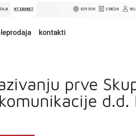
ŠENJA
HT ERONET
KUPI BON
E-RAČUN
MOJ
leprodaja
kontakti
azivanju prve Sku
komunikacije d.d.