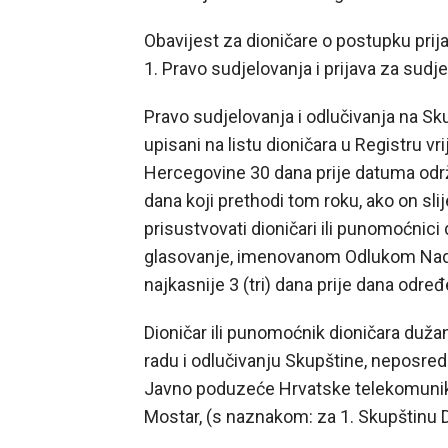
Obavijest za dioničare o postupku prij
1. Pravo sudjelovanja i prijava za sudj
Pravo sudjelovanja i odlučivanja na Sku
upisani na listu dioničara u Registru vr
Hercegovine 30 dana prije datuma održ
dana koji prethodi tom roku, ako on s
prisustvovati dioničari ili punomoćnici d
glasovanje, imenovanom Odlukom Nadz
najkasnije 3 (tri) dana prije dana odr
Dioničar ili punomoćnik dioničara dužan
radu i odlučivanju Skupštine, neposre
Javno poduzeće Hrvatske telekomunikac
Mostar, (s naznakom: za 1. Skupštinu D