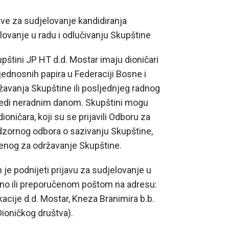
ave za sudjelovanje kandidiranja
elovanje u radu i odlučivanju Skupštine
pštini JP HT d.d. Mostar imaju dioničari
ijednosnih papira u Federaciji Bosne i
avanja Skupštine ili posljednjeg radnog
lijedi neradnim danom. Skupštini mogu
ioničara, koji su se prijavili Odboru za
ornog odbora o sazivanju Skupštine,
eđenog za održavanje Skupštine.
 je podnijeti prijavu za sudjelovanje u
dno ili preporučenom poštom na adresu:
ije d.d. Mostar, Kneza Branimira b.b.
ioničkog društva).