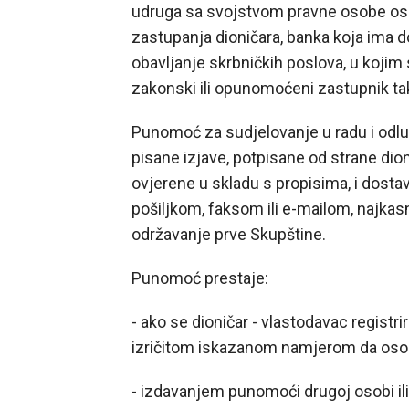
udruga sa svojstvom pravne osobe osnov
zastupanja dioničara, banka koja ima 
obavljanje skrbničkih poslova, u kojim
zakonski ili opunomoćeni zastupnik t
Punomoć za sudjelovanje u radu i odlu
pisane izjave, potpisane od strane dio
ovjerene u skladu s propisima, i dost
pošiljkom, faksom ili e-mailom, najkasn
održavanje prve Skupštine.
Punomoć prestaje:
- ako se dioničar - vlastodavac registri
izričitom iskazanom namjerom da oso
- izdavanjem punomoći drugoj osobi i