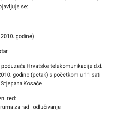
javljuje se:
.2010. godine)
star
 poduzeća Hrvatske telekomunikacije d.d.
.2010. godine (petak) s početkom u 11 sati
 Stjepana Kosače.
ni red:
oruma za rad i odlučivanje