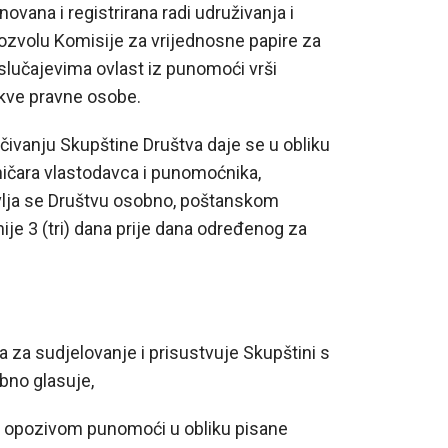
ana i registrirana radi udruživanja i
dozvolu Komisije za vrijednosne papire za
 slučajevima ovlast iz punomoći vrši
akve pravne osobe.
čivanju Skupštine Društva daje se u obliku
ničara vlastodavca i punomoćnika,
avlja se Društvu osobno, poštanskom
ije 3 (tri) dana prije dana određenog za
ra za sudjelovanje i prisustvuje Skupštini s
bno glasuje,
li opozivom punomoći u obliku pisane