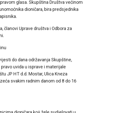
s pravom glasa. Skupština Društva većinom
punomoćnika dioničara, bira predsjednika
apisnika.
, članovi Uprave društva i Odbora za
ni.
tinu
ijesti do dana održavanja Skupštine,
 pravo uvida u isprave i materijale
štu JP HT d.d. Mostar, Ulica Kneza
duzeća svakim radnim danom od 8 do 16
cima dioničara koji žele sudjelovati u