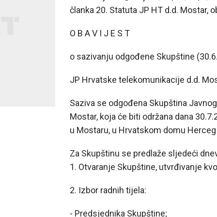
članka 20. Statuta JP HT d.d. Mostar, ob
O B A V I J E S T
o sazivanju odgođene Skupštine (30.6
JP Hrvatske telekomunikacije d.d. Mo
Saziva se odgođena Skupština Javnog
Mostar, koja će biti održana dana 30.7
u Mostaru, u Hrvatskom domu Herceg
Za Skupštinu se predlaže sljedeći dnev
1. Otvaranje Skupštine, utvrđivanje kv
2. Izbor radnih tijela:
- Predsjednika Skupštine;