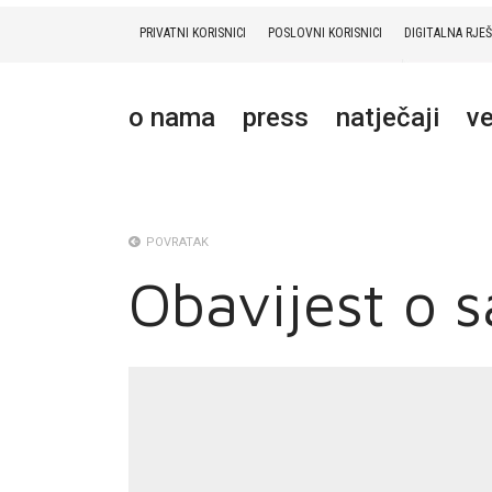
PRIVATNI KORISNICI
POSLOVNI KORISNICI
DIGITALNA RJE
PRIVATNI
POSLOVNI
DIGITALNA RJEŠENJA
HT ERONET
o nama
press
natječaji
ve
O NAMA
PRESS
NATJEČAJI
POVRATAK
Obavijest o 
VELEPRODAJA
KONTAKTI
MOJ PROFIL
E-RAČUN