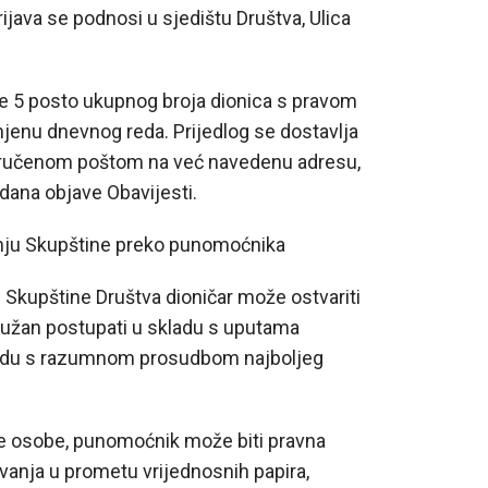
rijava se podnosi u sjedištu Društva, Ulica
nje 5 posto ukupnog broja dionica s pravom
mjenu dnevnog reda. Prijedlog se dostavlja
poručenom poštom na već navedenu adresu,
dana objave Obavijesti.
vanju Skupštine preko punomoćnika
u Skupštine Društva dioničar može ostvariti
 dužan postupati u skladu s uputama
skladu s razumnom prosudbom najboljeg
e osobe, punomoćnik može biti pravna
vanja u prometu vrijednosnih papira,