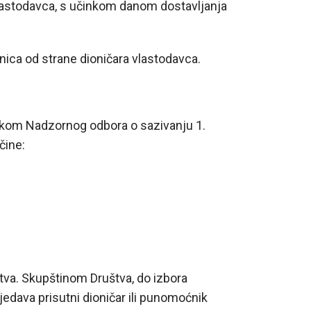
vlastodavca, s učinkom danom dostavljanja
nica od strane dioničara vlastodavca.
ukom Nadzornog odbora o sazivanju 1.
čine:
štva. Skupštinom Društva, do izbora
edava prisutni dioničar ili punomoćnik