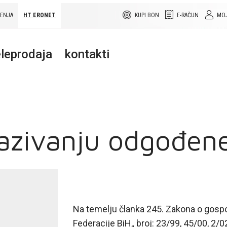
ŠENJA
HT ERONET
KUPI BON
E-RAČUN
MOJ
leprodaja
kontakti
sazivanju odgođen
Na temelju članka 245. Zakona o gosp
Federacije BiH„ broj: 23/99, 45/00, 2/02