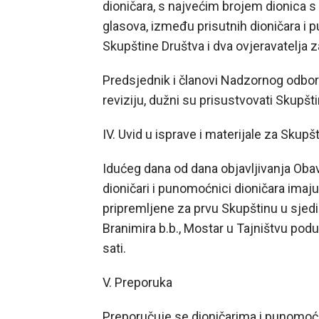
dioničara, s najvećim brojem dionica 
glasova, između prisutnih dioničara i 
Skupštine Društva i dva ovjeravatelja z
Predsjednik i članovi Nadzornog odbora
reviziju, dužni su prisustvovati Skupšti
IV. Uvid u isprave i materijale za Skupš
Idućeg dana od dana objavljivanja Obav
dioničari i punomoćnici dioničara imaju
pripremljene za prvu Skupštinu u sjedi
Branimira b.b., Mostar u Tajništvu po
sati.
V. Preporuka
Preporučuje se dioničarima i punomoćni