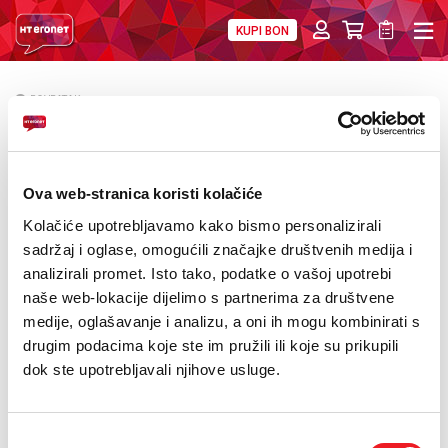
KUPI BON
PRIVATNI
POSLOVNI
DIGITALNA RJEŠENJA
HT ERONET
POVRATAK
Obavijest o sazivanju druge redovite
O NAMA
Skupštine JP Hrvatske telekomunikacije d.d.
PRESS
Mostar u 2016. godini
Ova web-stranica koristi kolačiće
NATJEČAJI
Kolačiće upotrebljavamo kako bismo personalizirali
sadržaj i oglase, omogućili značajke društvenih medija i
VELEPRODAJA
analizirali promet. Isto tako, podatke o vašoj upotrebi
naše web-lokacije dijelimo s partnerima za društvene
KONTAKTI
medije, oglašavanje i analizu, a oni ih mogu kombinirati s
drugim podacima koje ste im pružili ili koje su prikupili
MOJ PROFIL
dok ste upotrebljavali njihove usluge.
E-RAČUN
Odabir