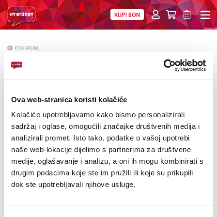
KUPI BON
PRIVATNI
POSLOVNI
DIGITALNA RJEŠENJA
HT ERONET
POVRATAK
Obavijest o sazivanju 5. (izvanredne)
O NAMA
Skupštine JP Hrvatske telekomunikacije d.d.
PRESS
Mostar u 2016. godini
Ova web-stranica koristi kolačiće
NATJEČAJI
Kolačiće upotrebljavamo kako bismo personalizirali
sadržaj i oglase, omogućili značajke društvenih medija i
VELEPRODAJA
analizirali promet. Isto tako, podatke o vašoj upotrebi
naše web-lokacije dijelimo s partnerima za društvene
KONTAKTI
medije, oglašavanje i analizu, a oni ih mogu kombinirati s
drugim podacima koje ste im pružili ili koje su prikupili
MOJ PROFIL
dok ste upotrebljavali njihove usluge.
E-RAČUN