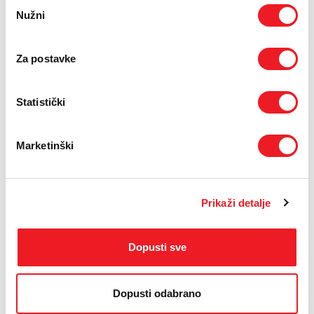
Odabir
PODRŠKA
Nužni
pristanka
TELEFONSKI IMENIK
07.09.2016.
Za postavke
Saziva se 5. (izvanredna) Skupština Javnog poduzeća
Hrvatske telekomunikacije d.d. Mostar (JP HT d.d. Mostar),
koja će biti održana dana 26. 9. 2016. godine (ponedjeljak)
Statistički
s početkom u 11.30 sati u Mostaru, u Hrvatskom domu
Hercega Stjepana Kosače.
Marketinški
Detaljnije informacije možete preuzeti s desne strane (pdf).
DOKUMENTI
Prikaži detalje
Dokument
Dopusti sve
Dopusti odabrano