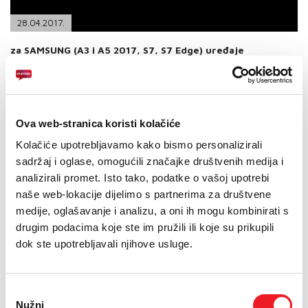
PODRŠKA
28.04.2017.
TELEFONSKI IMENIK
za SAMSUNG (A3 i A5 2017, S7, S7 Edge) uređaje
HT ERONET obavještava sve svoje korisnike mobilnih usluga da su
za uređaje :
Samsung Galaxy A320FL A3 2017 i Samsung Galaxy A520 A5
2017 dostupne zadnje verzije ažuriranja softvera putem OTA
Ova web-stranica koristi kolačiće
sustava;
Kolačiće upotrebljavamo kako bismo personalizirali
Samsung Galaxy G930 S7 i Samsung Galaxy G935 S7 Edge od
sadržaj i oglase, omogućili značajke društvenih medija i
29.4.2017. prema najavi proizvođača (Samsung) će bit
analizirali promet. Isto tako, podatke o vašoj upotrebi
dostupne zadnje verzije ažuriranja softvera putem OTA
sustava;
naše web-lokacije dijelimo s partnerima za društvene
medije, oglašavanje i analizu, a oni ih mogu kombinirati s
drugim podacima koje ste im pružili ili koje su prikupili
HT ERONET preporučuje svim svojim korisnicima mobilnih usluga
dok ste upotrebljavali njihove usluge.
da izvrše ažuriranje softvera ukoliko posjeduju navedene uređaje,
na zadnje verzije softvera, putem OTA (Over-The-Air) sustava.
Ukoliko ste kao korisnici navedenih uređaja osjetili povremene
Odabir
poteškoće s „nedostupnosti“ s ažuriranjem softvera na zadnju
Nužni
pristanka