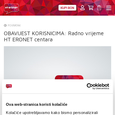
KUPI BON
PRIVATNI
POSLOVNI
DIGITALNA RJEŠENJA
HT ERONET
POVRATAK
OBAVIJEST KORISNICIMA: Radno vrijeme
O NAMA
HT ERONET centara
PRESS
NATJEČAJI
VELEPRODAJA
KONTAKTI
MOJ PROFIL
E-RAČUN
Ova web-stranica koristi kolačiće
Kolačiće upotrebljavamo kako bismo personalizirali