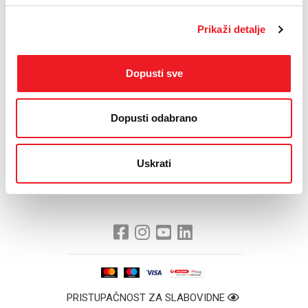
za poslovne korisnike).
Prikaži detalje
Pratit ćemo i dalje razvoj epidemiološke situacije te naredbe i
naputke nadležnih institucija, a sve nove informacije objavljivati na
našim službenim stranicama te društvenim mrežama. Također,
svim našim korisnicima poručujemo kako će HT ERONET učiniti
Dopusti sve
sve kako bi u idućim danima, unatoč izvanrednim okolnostima,
isporuka naših usluga tekla redovito i bez zastoja.
Dopusti odabrano
Poštovani korisnici, zahvaljujemo na razumijevanju te vas molimo
da se, prilikom posjeta HT ERONET centrima, ponašate odgovorno
i sukladno propisanim mjerama prevencije, jer samo na taj način
možemo zaštititi i sebe i druge.
Uskrati
PRISTUPAČNOST ZA SLABOVIDNE