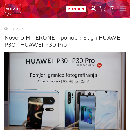
KUPI BON
PRIVATNI
POSLOVNI
DIGITALNA RJEŠENJA
HT ERONET
POVRATAK
Novo u HT ERONET ponudi: Stigli HUAWEI
O NAMA
P30 i HUAWEI P30 Pro
PRESS
NATJEČAJI
VELEPRODAJA
KONTAKTI
MOJ PROFIL
E-RAČUN