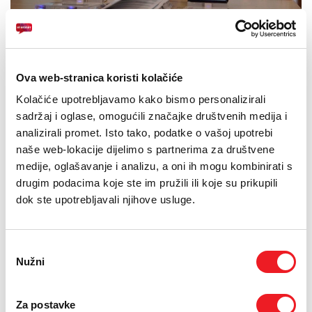
PODRŠKA
05.04.2019.
TELEFONSKI IMENIK
HT ERONET i Huawei su, na ekskluzivnoj promociji u
Sarajevu, predstavili modele pametnih telefona HUAWEI
Ova web-stranica koristi kolačiće
P30 i HUAWEI P30 Pro. Tako je HT ERONET svojim
korisnicima omogućio njihovu dostupnost samo nekoliko
Kolačiće upotrebljavamo kako bismo personalizirali
dana nakon svjetske premijere.
sadržaj i oglase, omogućili značajke društvenih medija i
analizirali promet. Isto tako, podatke o vašoj upotrebi
Serija uređaja HUAWEI P30 predstavlja nastavak tradicije
naše web-lokacije dijelimo s partnerima za društvene
HUAWEI P serije.
medije, oglašavanje i analizu, a oni ih mogu kombinirati s
drugim podacima koje ste im pružili ili koje su prikupili
Radi se o najnaprednijoj seriji kamera pametnih telefona.
dok ste upotrebljavali njihove usluge.
“Huawei P30 serija, sa svojim inovacijama, promijenit će,
sasvim sigurno, percepciju mobilne fotografije i postaviti
Odabir
pravila za iduću generaciju pametnih telefona, omogućujući
Nužni
pristanka
korisnicima uhvatiti istinsku ljepotu koja ih okružuje, putem
uređaja koji im stane na dlan”, izjavio je Dalibor Ritan,
direktor Terminalnog odjela Huawei BiH.
Za postavke