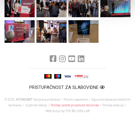
PRISTUPAČNOST ZA SLABOVIDNE
© 2026.
HT ERONET
. Sva prava pridržana /
Pravne napomene
/
Sigurnost plaćanja kreditnim
karticama
/
Uvjeti korištenja
/
Politika zaštite privatnosti korisnika
/
Politika kolačića
/
Web dizajn
by THE BIG IDEA LAB