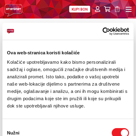
KUPI BON
PRIVATNI
POSLOVNI
DIGITALNA RJEŠENJA
HT ERONET
POVRATAK
Novim !hej korisnicima 200 besplatnih
O NAMA
minuta
Ova web-stranica koristi kolačiće
PRESS
Kolačiće upotrebljavamo kako bismo personalizirali
NATJEČAJI
sadržaj i oglase, omogućili značajke društvenih medija i
analizirali promet. Isto tako, podatke o vašoj upotrebi
VELEPRODAJA
naše web-lokacije dijelimo s partnerima za društvene
medije, oglašavanje i analizu, a oni ih mogu kombinirati s
KONTAKTI
drugim podacima koje ste im pružili ili koje su prikupili
dok ste upotrebljavali njihove usluge.
MOJ PROFIL
E-RAČUN
Odabir
Nužni
pristanka