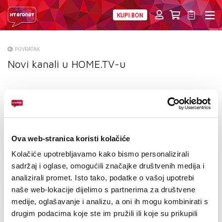
KUPI BON
PRIVATNI
POSLOVNI
DIGITALNA RJEŠENJA
HT ERONET
POVRATAK
Novi kanali u HOME.TV-u
O NAMA
PRESS
NATJEČAJI
VELEPRODAJA
Ova web-stranica koristi kolačiće
Kolačiće upotrebljavamo kako bismo personalizirali
KONTAKTI
sadržaj i oglase, omogućili značajke društvenih medija i
analizirali promet. Isto tako, podatke o vašoj upotrebi
MOJ PROFIL
naše web-lokacije dijelimo s partnerima za društvene
E-RAČUN
medije, oglašavanje i analizu, a oni ih mogu kombinirati s
drugim podacima koje ste im pružili ili koje su prikupili