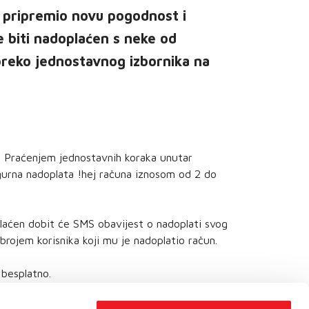
a pripremio novu pogodnost i
e biti nadoplaćen s neke od
preko jednostavnog izbornika na
. Praćenjem jednostavnih koraka unutar
igurna nadoplata !hej računa iznosom od 2 do
laćen dobit će SMS obavijest o nadoplati svog
brojem korisnika koji mu je nadoplatio račun.
 besplatno.