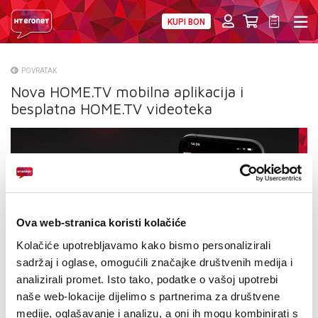
KUPI BON
PRIVATNI
POSLOVNI
DIGITALNA RJEŠENJA
HT ERONET
POVRATAK
Nova HOME.TV mobilna aplikacija i
O NAMA
besplatna HOME.TV videoteka
PRESS
NATJEČAJI
VELEPRODAJA
KONTAKTI
Ova web-stranica koristi kolačiće
Kolačiće upotrebljavamo kako bismo personalizirali
MOJ PROFIL
sadržaj i oglase, omogućili značajke društvenih medija i
analizirali promet. Isto tako, podatke o vašoj upotrebi
E-RAČUN
naše web-lokacije dijelimo s partnerima za društvene
medije, oglašavanje i analizu, a oni ih mogu kombinirati s