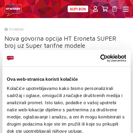
KUPI BON
PRIVATNI
POSLOVNI
DIGITALNA RJEŠENJA
HT ERONET
POVRATAK
Nova govorna opcija HT Eroneta SUPER
O NAMA
broj uz Super tarifne modele
PRESS
NATJEČAJI
VELEPRODAJA
Ova web-stranica koristi kolačiće
Kolačiće upotrebljavamo kako bismo personalizirali
KONTAKTI
sadržaj i oglase, omogućili značajke društvenih medija i
analizirali promet. Isto tako, podatke o vašoj upotrebi
MOJ PROFIL
naše web-lokacije dijelimo s partnerima za društvene
medije, oglašavanje i analizu, a oni ih mogu kombinirati s
E-RAČUN
drugim podacima koje ste im pružili ili koje su prikupili
dok ste upotrebljavali njihove usluge.