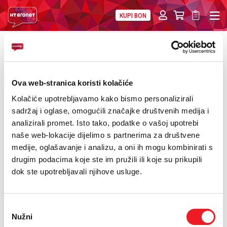
KUPI BON
PRIVATNI
POSLOVNI
DIGITALNA RJEŠENJA
HT ERONET
POVRATAK
NBA finale na HOME.TV-u
O NAMA
Ova web-stranica koristi kolačiće
PRESS
Kolačiće upotrebljavamo kako bismo personalizirali
sadržaj i oglase, omogućili značajke društvenih medija i
NATJEČAJI
analizirali promet. Isto tako, podatke o vašoj upotrebi
VELEPRODAJA
naše web-lokacije dijelimo s partnerima za društvene
medije, oglašavanje i analizu, a oni ih mogu kombinirati s
KONTAKTI
drugim podacima koje ste im pružili ili koje su prikupili
dok ste upotrebljavali njihove usluge.
MOJ PROFIL
E-RAČUN
Odabir
Nužni
pristanka