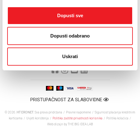
državama Europske unije, BiH, Srbiji, Crnoj Gori,
Makedoniji ali i mnogim drugim europskim državama.
Dopusti sve
Cijena SMS poruke prema svima je 0,25 KM, a MB
podatkovnog prometa iznosi 6 KM.
Dopusti odabrano
Navedene cijene su izražene bez PDV-a.
Uskrati
PRISTUPAČNOST ZA SLABOVIDNE
© 2026.
HT ERONET
. Sva prava pridržana /
Pravne napomene
/
Sigurnost plaćanja kreditnim
karticama
/
Uvjeti korištenja
/
Politika zaštite privatnosti korisnika
/
Politika kolačića
/
Web dizajn
by THE BIG IDEA LAB