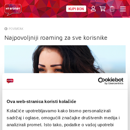
KUPI BON
PRIVATNI
POSLOVNI
DIGITALNA RJEŠENJA
HT ERONET
POVRATAK
Najpovoljniji roaming za sve korisnike
O NAMA
PRESS
NATJEČAJI
VELEPRODAJA
KONTAKTI
Ova web-stranica koristi kolačiće
MOJ PROFIL
Kolačiće upotrebljavamo kako bismo personalizirali
sadržaj i oglase, omogućili značajke društvenih medija i
E-RAČUN
analizirali promet. Isto tako, podatke o vašoj upotrebi