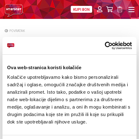
KUPI BON
PRIVATNI
POSLOVNI
DIGITALNA RJEŠENJA
HT ERONET
POVRATAK
Na zahtjev Nove TV, prestanak reemitiranja
O NAMA
programa u BiH
PRESS
Ova web-stranica koristi kolačiće
NATJEČAJI
Kolačiće upotrebljavamo kako bismo personalizirali
VELEPRODAJA
sadržaj i oglase, omogućili značajke društvenih medija i
analizirali promet. Isto tako, podatke o vašoj upotrebi
KONTAKTI
naše web-lokacije dijelimo s partnerima za društvene
medije, oglašavanje i analizu, a oni ih mogu kombinirati s
MOJ PROFIL
drugim podacima koje ste im pružili ili koje su prikupili
dok ste upotrebljavali njihove usluge.
E-RAČUN