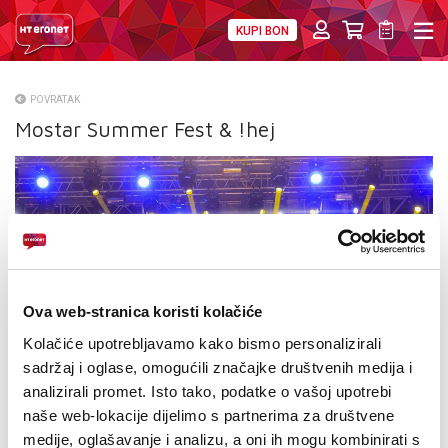
KUPI BON
PRIVATNI
POSLOVNI
DIGITALNA RJEŠENJA
HT ERONET
POVRATAK
Mostar Summer Fest & !hej
O NAMA
PRESS
NATJEČAJI
VELEPRODAJA
KONTAKTI
Ova web-stranica koristi kolačiće
Kolačiće upotrebljavamo kako bismo personalizirali
MOJ PROFIL
sadržaj i oglase, omogućili značajke društvenih medija i
analizirali promet. Isto tako, podatke o vašoj upotrebi
E-RAČUN
naše web-lokacije dijelimo s partnerima za društvene
medije, oglašavanje i analizu, a oni ih mogu kombinirati s