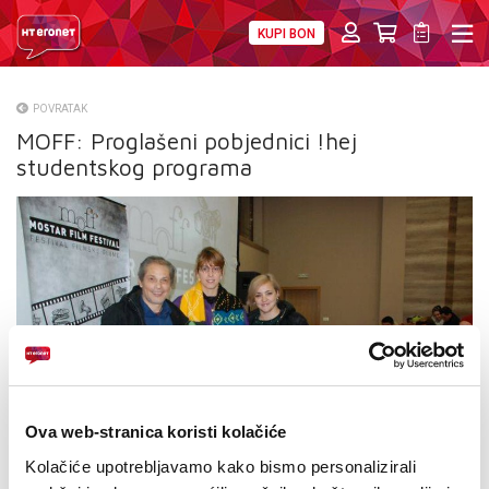
KUPI BON
PRIVATNI
POSLOVNI
DIGITALNA RJEŠENJA
HT ERONET
POVRATAK
MOFF: Proglašeni pobjednici !hej
O NAMA
studentskog programa
PRESS
NATJEČAJI
VELEPRODAJA
KONTAKTI
MOJ PROFIL
Ova web-stranica koristi kolačiće
E-RAČUN
Kolačiće upotrebljavamo kako bismo personalizirali