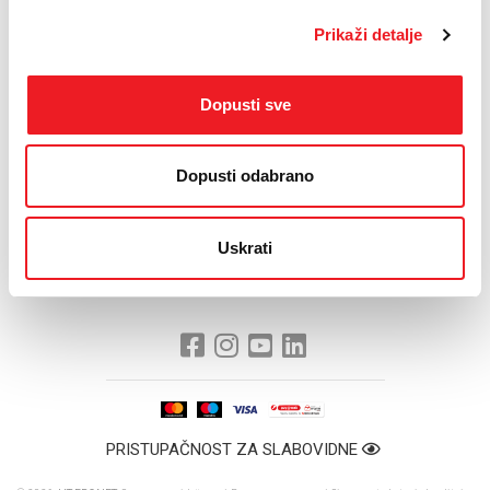
Todorović za film “Glad”.
Prikaži detalje
Organizatori festivala su naglasili važnost suradnje s
Akademijama i uvaženim stručnim i nastavnim kadrom.
Dopusti sve
“Kao rastući festival čiji je cilj promocija regionalne filmske
umjetnosti s naznakom na važnost glumačkog poziva, želimo
doprinijeti što boljem razvoju i afirmaciji mladih autora u
današnjem društvu, kao i svijetu filmske industrije.”
Dopusti odabrano
Uskrati
PRISTUPAČNOST ZA SLABOVIDNE