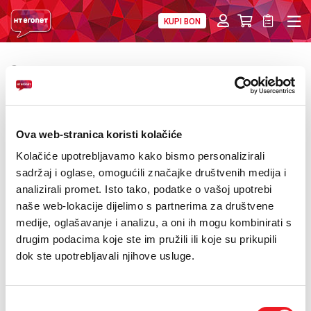
KUPI BON
PRIVATNI
POSLOVNI
DIGITALNA RJEŠENJA
HT ERONET
POVRATAK
Mobilni uređaji od sada na rate
O NAMA
PRESS
Ova web-stranica koristi kolačiće
NATJEČAJI
Kolačiće upotrebljavamo kako bismo personalizirali
sadržaj i oglase, omogućili značajke društvenih medija i
VELEPRODAJA
analizirali promet. Isto tako, podatke o vašoj upotrebi
naše web-lokacije dijelimo s partnerima za društvene
KONTAKTI
medije, oglašavanje i analizu, a oni ih mogu kombinirati s
drugim podacima koje ste im pružili ili koje su prikupili
MOJ PROFIL
dok ste upotrebljavali njihove usluge.
E-RAČUN
Odabir