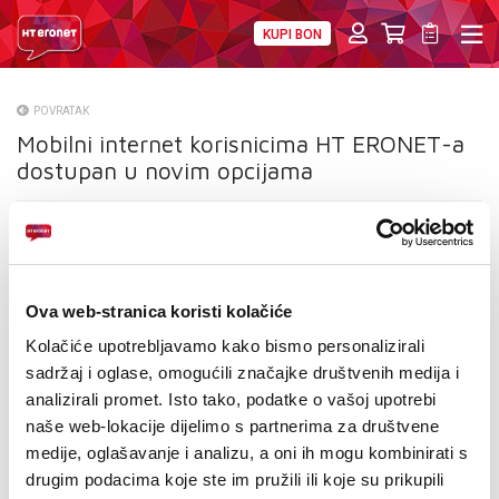
KUPI BON
PRIVATNI
POSLOVNI
DIGITALNA RJEŠENJA
HT ERONET
POVRATAK
Mobilni internet korisnicima HT ERONET-a
O NAMA
dostupan u novim opcijama
PRESS
NATJEČAJI
VELEPRODAJA
Ova web-stranica koristi kolačiće
Kolačiće upotrebljavamo kako bismo personalizirali
KONTAKTI
sadržaj i oglase, omogućili značajke društvenih medija i
analizirali promet. Isto tako, podatke o vašoj upotrebi
MOJ PROFIL
naše web-lokacije dijelimo s partnerima za društvene
E-RAČUN
medije, oglašavanje i analizu, a oni ih mogu kombinirati s
drugim podacima koje ste im pružili ili koje su prikupili