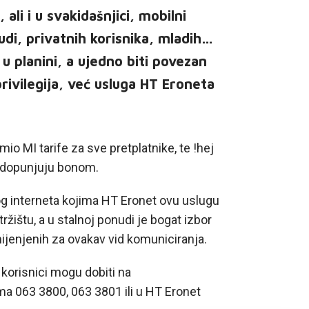
li i u svakidašnjici, mobilni
udi, privatnih korisnika, mladih…
, u planini, a ujedno biti povezan
rivilegija, već usluga HT Eroneta
io MI tarife za sve pretplatnike, te !hej
nadopunjuju bonom.
og interneta kojima HT Eronet ovu uslugu
ržištu, a u stalnoj ponudi je bogat izbor
ijenjenih za ovakav vid komuniciranja.
korisnici mogu dobiti na
a 063 3800, 063 3801 ili u HT Eronet