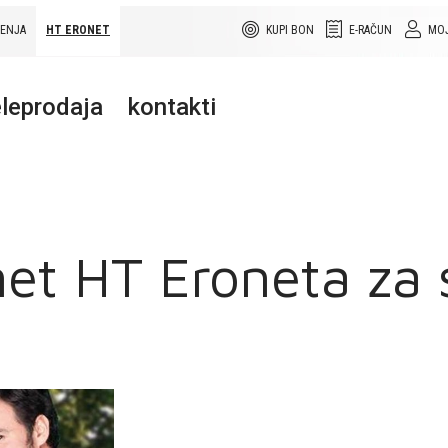
ŠENJA
HT ERONET
KUPI BON
E-RAČUN
MOJ
leprodaja
kontakti
net HT Eroneta za 