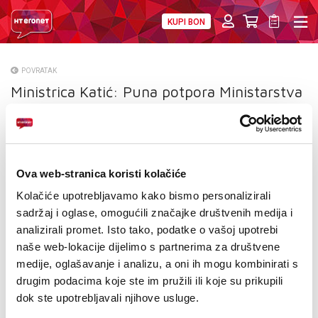
KUPI BON
PRIVATNI
POSLOVNI
DIGITALNA RJEŠENJA
HT ERONET
POVRATAK
Ministrica Katić: Puna potpora Ministarstva
O NAMA
HT Eronetu i BH Telecomu
PRESS
NATJEČAJI
Ova web-stranica koristi kolačiće
VELEPRODAJA
Kolačiće upotrebljavamo kako bismo personalizirali
sadržaj i oglase, omogućili značajke društvenih medija i
KONTAKTI
analizirali promet. Isto tako, podatke o vašoj upotrebi
naše web-lokacije dijelimo s partnerima za društvene
MOJ PROFIL
medije, oglašavanje i analizu, a oni ih mogu kombinirati s
drugim podacima koje ste im pružili ili koje su prikupili
E-RAČUN
dok ste upotrebljavali njihove usluge.