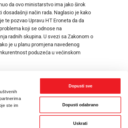
knuo da ovo ministarstvo ima jako širok
ti dosadašnji način rada. Naglasio je kako
nje te pozvao Upravu HT Eroneta da da
 problema koji se odnose na
nja radnih skupina. U svezi sa Zakonom o
kako je u planu promjena navedenog
 konkurentnost poduzeća u većinskom
Dopusti sve
ruštvenih
 partnerima
Dopusti odabrano
oje ste im
Uskrati