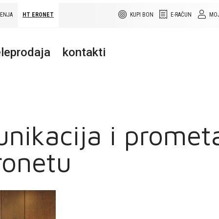
ŠENJA
HT ERONET
KUPI BON
E-RAČUN
MOJ
leprodaja
kontakti
nikacija i promet
ronetu