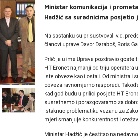
Ministar komunikacija i promet
Hadžić sa suradnicima posjetio 
Na sastanku su prisustvovali v.d. preds
članovi uprave Davor Daraboš, Boris Ga
Prlić je u ime Uprave pozdravio goste t
HT Eronet najmanji od triju operatera 
iste obveze kao i ostali. Od ministra i 
obveza ravnomjerno rasporedi. Takođe
kad god budu u prilici posjete HT Eron
susretnemo i porazgovaramo za dobrobi
istaknuo problematiku vezanu za Zako
mjeri smanjuje konkurentnost i otežav
Ministar Hadžić je čestitao na nedav