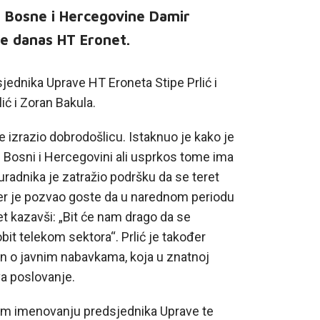
a Bosne i Hercegovine Damir
je danas HT Eronet.
jednika Uprave HT Eroneta Stipe Prlić i
lić i Zoran Bakula.
e izrazio dobrodošlicu. Istaknuo je kako je
u Bosni i Hercegovini ali usprkos tome ima
suradnika je zatražio podršku da se teret
r je pozvao goste da u narednom periodu
et kazavši: „Bit će nam drago da se
t telekom sektora“. Prlić je također
n o javnim nabavkama, koja u znatnoj
a poslovanje.
nom imenovanju predsjednika Uprave te