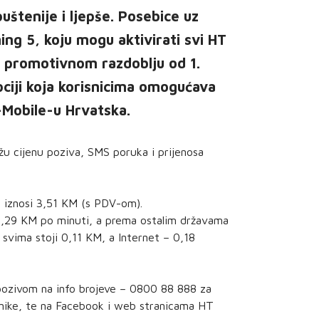
uštenije i ljepše. Posebice uz
ng 5, koju mogu aktivirati svi HT
u promotivnom razdoblju od 1.
pciji koja korisnicima omogućava
T-Mobile-u Hrvatska.
ižu cijenu poziva, SMS poruka i prijenosa
a iznosi 3,51 KM (s PDV-om).
 0,29 KM po minuti, a prema ostalim državama
vima stoji 0,11 KM, a Internet – 0,18
 pozivom na info brojeve – 0800 88 888 za
snike, te na Facebook i web stranicama HT