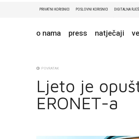
PRIVATNI KORISNICI
POSLOVNI KORISNICI
DIGITALNA RJE
PRIVATNI
POSLOVNI
DIGITALNA RJEŠENJA
HT ERONET
o nama
press
natječaji
ve
O NAMA
PRESS
NATJEČAJI
POVRATAK
Ljeto je opuš
VELEPRODAJA
ERONET-a
KONTAKTI
MOJ PROFIL
E-RAČUN