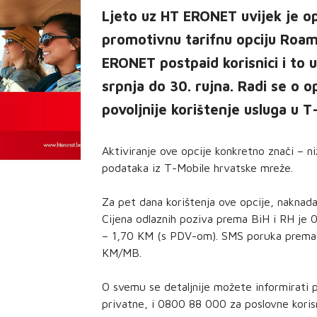
Ljeto uz HT ERONET uvijek je op
promotivnu tarifnu opciju Roami
ERONET postpaid korisnici i to 
srpnja do 30. rujna. Radi se o o
povoljnije korištenje usluga u 
Aktiviranje ove opcije konkretno znači – n
podataka iz T-Mobile hrvatske mreže.
Za pet dana korištenja ove opcije, naknad
Cijena odlaznih poziva prema BiH i RH je
– 1,70 KM (s PDV-om). SMS poruka prema s
KM/MB.
O svemu se detaljnije možete informirati
privatne, i 0800 88 000 za poslovne kori