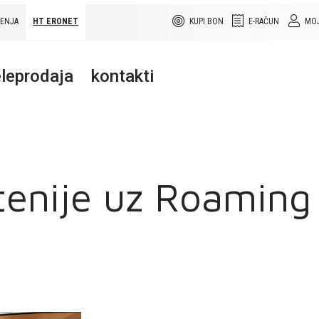
ŠENJA
HT ERONET
KUPI BON
E-RAČUN
MOJ
leprodaja
kontakti
tenije uz Roaming