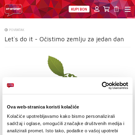
KUPI BON
PRIVATNI
POSLOVNI
DIGITALNA RJEŠENJA
HT ERONET
POVRATAK
Let`s do it - Očistimo zemlju za jedan dan
O NAMA
PRESS
NATJEČAJI
VELEPRODAJA
KONTAKTI
Ova web-stranica koristi kolačiće
MOJ PROFIL
Kolačiće upotrebljavamo kako bismo personalizirali
E-RAČUN
sadržaj i oglase, omogućili značajke društvenih medija i
analizirali promet. Isto tako, podatke o vašoj upotrebi