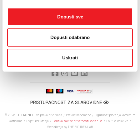
Na osnovi estonskih i slovenskih iskustava, ovu aktivnost je
uspješno provelo još 17 zemalja u svijetu.
Dopusti sve
Postanite dio volonterskog tima i registrirajte se na web
stranici
www.letsdoit.ba
.
Dopusti odabrano
https://www.facebook.com/LetsDoItOcistimoZemljuZa1Dan
Uskrati
PRISTUPAČNOST ZA SLABOVIDNE
© 2026.
HT ERONET
. Sva prava pridržana /
Pravne napomene
/
Sigurnost plaćanja kreditnim
karticama
/
Uvjeti korištenja
/
Politika zaštite privatnosti korisnika
/
Politika kolačića
/
Web dizajn
by THE BIG IDEA LAB