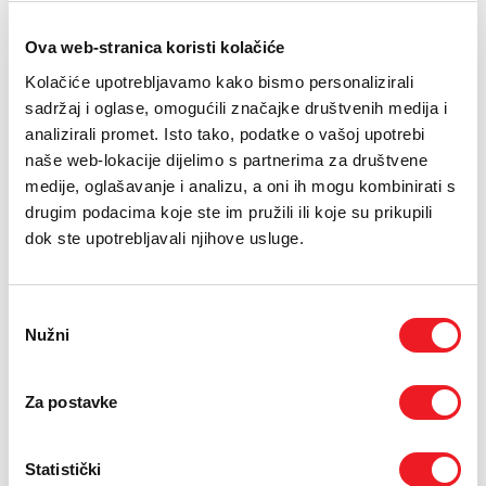
PODRŠKA
13.07.2022.
Ova web-stranica koristi kolačiće
TELEFONSKI IMENIK
HT Eronetov centar u Vitezu od danas je bogatiji za
Kolačiće upotrebljavamo kako bismo personalizirali
novouređene prostorije Korisničke podrške.
sadržaj i oglase, omogućili značajke društvenih medija i
analizirali promet. Isto tako, podatke o vašoj upotrebi
Svečano ih je otvorio Tomislav Ruk, član Uprave za
marketing, prodaju, veleprodaju i korisničku, koji je
naše web-lokacije dijelimo s partnerima za društvene
tom prigodom izrazio zadovoljstvo okončanim
medije, oglašavanje i analizu, a oni ih mogu kombinirati s
poslom i činjenicom da će od sada 11 djelatnika
drugim podacima koje ste im pružili ili koje su prikupili
Korisničke podrške u Vitezu raditi u obnovljenim
dok ste upotrebljavali njihove usluge.
prostorijama.
Tom prigodom posebno je zahvalio agentima i
djelatnicima toga sektora koji su, kako je naglasio,
Odabir
iznijeli odličan posao, kako u pandemiji, tako i
Nužni
pristanka
sada. A korisnicima su na raspolaganju, 24 sata
dnevno, 365 dana u godini.
Direktorica Sektora korisničke podrške Tea Bešlić
Za postavke
Barišić je istaknula:
„Želim posebno zahvaliti članu Uprave Tomislavu
Statistički
Ruku zahvaljujući kojemu smo se danas ovdje