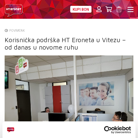
KUPI BON
PRIVATNI
POSLOVNI
DIGITALNA RJEŠENJA
HT ERONET
POVRATAK
Korisnička podrška HT Eroneta u Vitezu –
O NAMA
od danas u novome ruhu
PRESS
NATJEČAJI
VELEPRODAJA
KONTAKTI
MOJ PROFIL
E-RAČUN