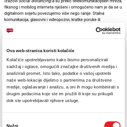
Izazovi
social distancing-a
su preko telekomunikacijskih mreža,
fiksnog i mobilog interneta riješeni i omogućeno nam je da se u
digitalnom svijetu povezujemo više nego ranije. Stalna
komunikacija, glasovni i videopozivi, kratke poruke ili
sudjelovanje u
online
nastavi, daju nam mogućnost da dijelimo
informacije i iskustva. Zato je ovih dana, više nego ikada prije,
važno da imamo sigurnu i kvalitetnu povezanost sa svijetom, a
ako se i dogodi neki izazov, korisnička podrška HT Eroneta
mora biti spremna odgovoriti tijekom 24 sata, sedam dana u
Ova web-stranica koristi kolačiće
tjednu.
Kolačiće upotrebljavamo kako bismo personalizirali
“Po naputcima Tima za koordinaciju krizne situacije HT
sadržaj i oglase, omogućili značajke društvenih medija i
ERONET-a, a odmah po proglašenju izvanrednog stanja, brzo
analizirali promet. Isto tako, podatke o vašoj upotrebi
smo donijeli odluku i u kratkome roku završili proces tehničke
naše web-lokacije dijelimo s partnerima za društvene
pripreme i osposobljavanja svih djelatnika Korisničke podrške
medije, oglašavanje i analizu, a oni ih mogu kombinirati s
za rad od kuće. Iako je ovo situacija u kojoj se nikada prije
drugim podacima koje ste im pružili ili koje su prikupili
nismo našli, iznimno smo ponosni što korisnička podrška ni u
dok ste upotrebljavali njihove usluge.
jednom trenutku nije prestala s radom niti na jednom od
komunikacijskih kanala.
Korisnička podrška HT ERONET-a se, u normalnim okolnostima,
Odabir
nalazi na četiri lokacije (Orašje, Vitez, Grude i Mostar), što se, u
Nužni
pristanka