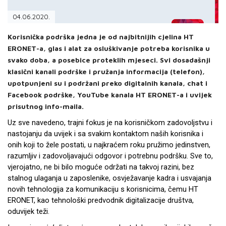
PODRŠKA
04.06.2020.
TELEFONSKI IMENIK
Korisnička podrška jedna je od najbitnijih cjelina HT
ERONET-a, glas i alat za osluškivanje potreba korisnika u
svako doba, a posebice proteklih mjeseci. Svi dosadašnji
klasični kanali podrške i pružanja informacija (telefon),
upotpunjeni su i podržani preko digitalnih kanala, chat i
Facebook podrške, YouTube kanala HT ERONET-a i uvijek
prisutnog info-maila.
Uz sve navedeno, trajni fokus je na korisničkom zadovoljstvu i
nastojanju da uvijek i sa svakim kontaktom naših korisnika i
onih koji to žele postati, u najkraćem roku pružimo jedinstven,
razumljiv i zadovoljavajući odgovor i potrebnu podršku. Sve to,
vjerojatno, ne bi bilo moguće održati na takvoj razini, bez
stalnog ulaganja u zaposlenike, osvježavanje kadra i usvajanja
novih tehnologija za komunikaciju s korisnicima, čemu HT
ERONET, kao tehnološki predvodnik digitalizacije društva,
oduvijek teži.