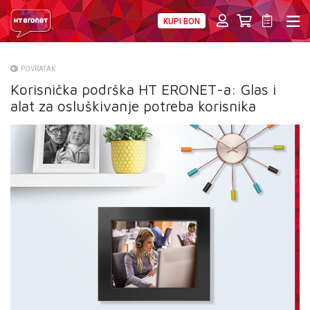
KUPI BON
PRIVATNI
POSLOVNI
DIGITALNA RJEŠENJA
HT ERONET
POVRATAK
Korisnička podrška HT ERONET-a: Glas i
O NAMA
alat za osluškivanje potreba korisnika
PRESS
NATJEČAJI
VELEPRODAJA
KONTAKTI
MOJ PROFIL
E-RAČUN