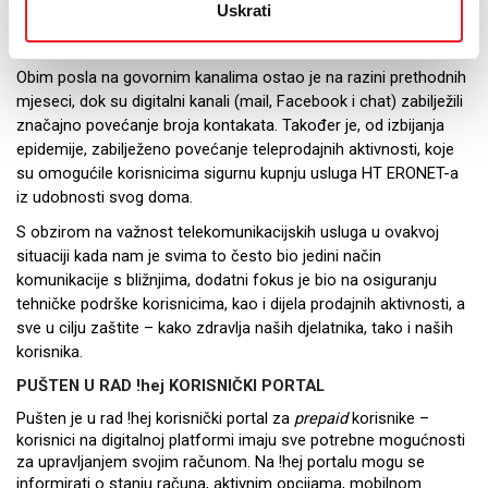
Uskrati
sklopu paketa Office 365 licencije E1, uz potpuno besplatnih
šest mjeseci korištenja.”
Obim posla na govornim kanalima ostao je na razini prethodnih
mjeseci, dok su digitalni kanali (mail, Facebook i chat) zabilježili
značajno povećanje broja kontakata. Također je, od izbijanja
epidemije, zabilježeno povećanje teleprodajnih aktivnosti, koje
su omogućile korisnicima sigurnu kupnju usluga HT ERONET-a
iz udobnosti svog doma.
S obzirom na važnost telekomunikacijskih usluga u ovakvoj
situaciji kada nam je svima to često bio jedini način
komunikacije s bližnjima, dodatni fokus je bio na osiguranju
tehničke podrške korisnicima, kao i dijela prodajnih aktivnosti, a
sve u cilju zaštite – kako zdravlja naših djelatnika, tako i naših
korisnika.
PUŠTEN U RAD !hej KORISNIČKI PORTAL
Pušten je u rad !hej korisnički portal za
prepaid
korisnike –
korisnici na digitalnoj platformi imaju sve potrebne mogućnosti
za upravljanjem svojim računom. Na !hej portalu mogu se
informirati o stanju računa, aktivnim opcijama, mobilnom