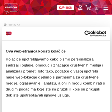
KUPI BON
PRIVATNI
POSLOVNI
DIGITALNA RJEŠENJA
HT ERONET
POVRATAK
Koncert Massima u Sarajevu 28.5. u BKC-u
O NAMA
PRESS
Ova web-stranica koristi kolačiće
NATJEČAJI
Kolačiće upotrebljavamo kako bismo personalizirali
sadržaj i oglase, omogućili značajke društvenih medija i
VELEPRODAJA
analizirali promet. Isto tako, podatke o vašoj upotrebi
naše web-lokacije dijelimo s partnerima za društvene
KONTAKTI
medije, oglašavanje i analizu, a oni ih mogu kombinirati s
drugim podacima koje ste im pružili ili koje su prikupili
MOJ PROFIL
dok ste upotrebljavali njihove usluge.
E-RAČUN