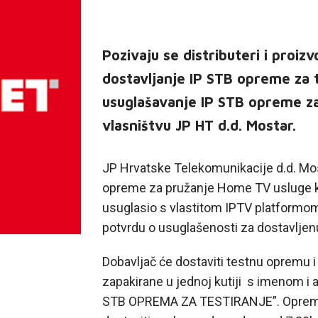
Pozivaju se distributeri i proi
dostavljanje IP STB opreme za t
usuglašavanje IP STB opreme za
vlasništvu JP HT d.d. Mostar.
JP Hrvatske Telekomunikacije d.d. Most
opreme za pružanje Home TV usluge k
usuglasio s vlastitom IPTV platformom,
potvrdu o usuglašenosti za dostavlje
Dobavljač će dostaviti testnu opremu i
zapakirane u jednoj kutiji s imenom i a
STB OPREMA ZA TESTIRANJE”. Oprema 