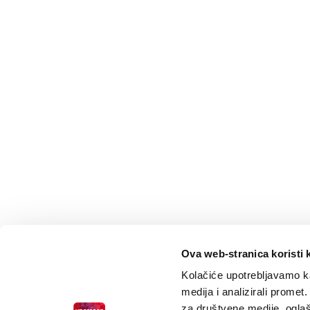
Ova web-stranica koristi 
Kolačiće upotrebljavamo ka
medija i analizirali promet
za društvene medije, oglaš