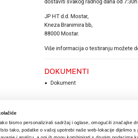
dostaviti svakog radnog dana od 7:30h
JP HT d.d. Mostar,
Kneza Branimira bb,
88000 Mostar.
Više informacija o testiranju možete 
DOKUMENTI
Dokument
kolačiće
ko bismo personalizirali sadržaj i oglase, omogućili značajke d
. Isto tako, podatke o vašoj upotrebi naše web-lokacije dijelimo s
avanje i analizu, a oni ih mogu kombinirati s drugim podacima k