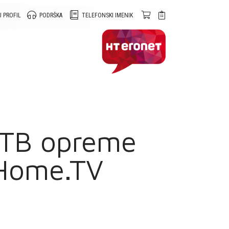
 PROFIL
PODRŠKA
TELEFONSKI IMENIK
 STB opreme
s Home.TV