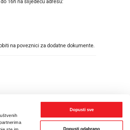
 do 16h na slijedeću adresu:
dobiti na poveznici za dodatne dokumente.
Dopusti sve
ruštvenih
 partnerima
Dopusti odabrano
oje ste im