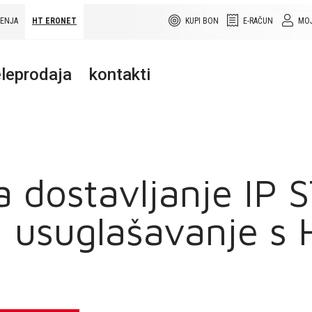
ŠENJA
HT ERONET
KUPI BON
E-RAČUN
MOJ
leprodaja
kontakti
za dostavljanje IP
 i usuglašavanje 