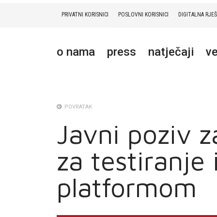
PRIVATNI KORISNICI
POSLOVNI KORISNICI
DIGITALNA RJE
PRIVATNI
POSLOVNI
DIGITALNA RJEŠENJA
HT ERONET
o nama
press
natječaji
ve
O NAMA
PRESS
NATJEČAJI
POVRATAK
Javni poziv 
VELEPRODAJA
za testiranje
KONTAKTI
MOJ PROFIL
platformom
E-RAČUN