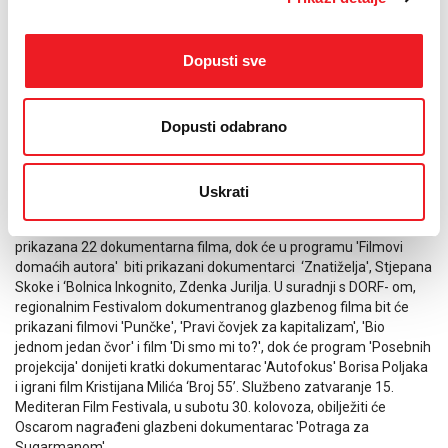
godini kada Bijelo dugme obilježava 40 godina od osnutka.
Vjerujem da je najveći rock bend s ovih prostora dobio lijep
rođendanski poklon od ekipe filma. "Izgubljeno dugme" smo
Dopusti sve
snimali na lokalcijama u Sarajevu, Zagrebu, Beogradu, Varešu,
Budimpešti, Beču i Londonu. U filmu sudjeluju Goran Bregović,
Željko Bebek, Alen Islamović, Zoran Redžić, MIlić Vukašinović, Vajta
Dopusti odabrano
i mnogi drugi glazbenici, rock kritičari i svjedoci vremena, jer smo
htjeli rekonstruirati neke najvažnije detalje iz povijesti ovog benda.
''.
Uskrati
Na ovogodišnjem MFF-u, koji će početi u srijedu 27. kolovoza
projekcijom filma 'Izgubljeno dugme', u službenom dijelu biti će
prikazana 22 dokumentarna filma, dok će u programu 'Filmovi
domaćih autora' biti prikazani dokumentarci ‘Znatiželja', Stjepana
Skoke i ‘Bolnica Inkognito, Zdenka Jurilja. U suradnji s DORF- om,
regionalnim Festivalom dokumentranog glazbenog filma bit će
prikazani filmovi 'Punčke', 'Pravi čovjek za kapitalizam', 'Bio
jednom jedan čvor' i film 'Di smo mi to?', dok će program 'Posebnih
projekcija' donijeti kratki dokumentarac 'Autofokus' Borisa Poljaka
i igrani film Kristijana Milića ‘Broj 55’. Službeno zatvaranje 15.
Mediteran Film Festivala, u subotu 30. kolovoza, obilježiti će
Oscarom nagrađeni glazbeni dokumentarac 'Potraga za
Sugarmanom'.