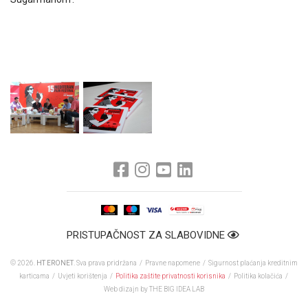
PRISTUPAČNOST ZA SLABOVIDNE
© 2026.
HT ERONET
. Sva prava pridržana /
Pravne napomene
/
Sigurnost plaćanja kreditnim
karticama
/
Uvjeti korištenja
/
Politika zaštite privatnosti korisnika
/
Politika kolačića
/
Web dizajn
by THE BIG IDEA LAB