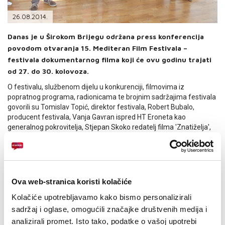
PODRŠKA
26.08.2014.
TELEFONSKI IMENIK
Danas je u Širokom Brijegu održana press konferencija
povodom otvaranja 15. Mediteran Film Festivala –
festivala dokumentarnog filma koji će ovu godinu trajati
od 27. do 30. kolovoza.
O festivalu, službenom dijelu u konkurenciji, filmovima iz
popratnog programa, radionicama te brojnim sadržajima festivala
govorili su Tomislav Topić, direktor festivala, Robert Bubalo,
producent festivala, Vanja Gavran ispred HT Eroneta kao
generalnog pokrovitelja, Stjepan Skoko redatelj filma 'Znatiželja',
Zdenko Jurilj redatelj filma 'Bolnica Inkognito', Lucy Eagleson,
redateljica i producentica iz San Diega te voditeljica MFF radionice,
Tyler Gunderson filmski producent, voditelj post produkcije u
YouTube Space-u, član MFF žirija i voditelj MFF radionice, te Goran
Bogdan, jedan od glavnih glumaca igranog filma 'Broj 55'.
Ova web-stranica koristi kolačiće
'' Sve je spremno za 15. Mediteran Film Festival. Program u
Kolačiće upotrebljavamo kako bismo personalizirali
konkurenciji je vrlo jak i bavi se problemima svakodnevog zivota u
sadržaj i oglase, omogućili značajke društvenih medija i
zemljama Mediterana. Filmovi u popratnim programima bave se
analizirali promet. Isto tako, podatke o vašoj upotrebi
lakšim temama i prevladavaju glazbeni dokumentarci. Prva tri