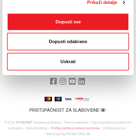
- Kao društveno odgovorno poduzeće HT ERONET je upravo u Mostarskom
Prikaži detalje
proljeću prepoznao ogroman potencijal i poruku koju šalje. Kultura je oduvijek bila
nešto što smo s radošću podržavali i što ćemo nastojati i dalje činiti, a Matica
hrvatska Mostar i ubuduće će imati potporu HT ERONET-a. Želim vam mnogo
Dopusti sve
uspjeha i na ovogodišnjim Danima - kazao je Primorac.
Inače, za izniman doprinos i potporu Mostarskom proljeću,
Dopusti odabrano
Predsjedništvo MH Mostar nedavno je, na svojoj skupštini,
dodijelilo Primorcu Veliku povelju zahvalnosti.
Uskrati
PRISTUPAČNOST ZA SLABOVIDNE
© 2026.
HT ERONET
. Sva prava pridržana /
Pravne napomene
/
Sigurnost plaćanja kreditnim
karticama
/
Uvjeti korištenja
/
Politika zaštite privatnosti korisnika
/
Politika kolačića
/
Web dizajn
by THE BIG IDEA LAB