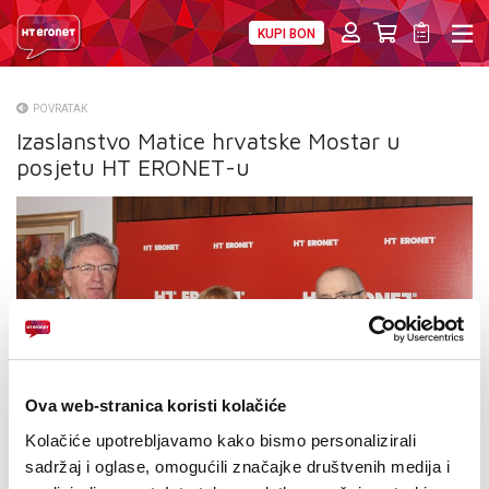
KUPI BON
PRIVATNI
POSLOVNI
DIGITALNA RJEŠENJA
HT ERONET
POVRATAK
Izaslanstvo Matice hrvatske Mostar u
O NAMA
posjetu HT ERONET-u
PRESS
NATJEČAJI
VELEPRODAJA
KONTAKTI
MOJ PROFIL
Ova web-stranica koristi kolačiće
Kolačiće upotrebljavamo kako bismo personalizirali
E-RAČUN
sadržaj i oglase, omogućili značajke društvenih medija i