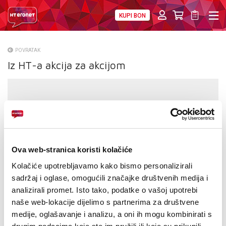
KUPI BON
PRIVATNI
POSLOVNI
DIGITALNA RJEŠENJA
HT ERONET
POVRATAK
Iz HT-a akcija za akcijom
O NAMA
PRESS
NATJEČAJI
VELEPRODAJA
Ova web-stranica koristi kolačiće
KONTAKTI
Kolačiće upotrebljavamo kako bismo personalizirali
sadržaj i oglase, omogućili značajke društvenih medija i
MOJ PROFIL
analizirali promet. Isto tako, podatke o vašoj upotrebi
naše web-lokacije dijelimo s partnerima za društvene
E-RAČUN
medije, oglašavanje i analizu, a oni ih mogu kombinirati s